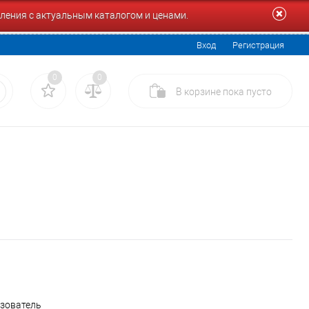
ления с актуальным каталогом и ценами.
Вход
Регистрация
0
0
В корзине
пока
пусто
ьзователь