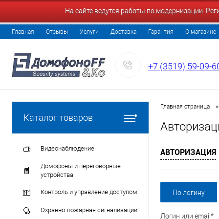
На сайте ведутся работы по модернизации. Ре
Главная
Отзывы
Услуги
Доставка
Гарантия
О магазине
+7 (3519) 59-09-6
•
Главная страница
Каталог товаров
Авторизац
Видеонаблюдение
АВТОРИЗАЦИЯ
Домофоны и переговорные
устройства
Контроль и управление доступом
По логину
Охранно-пожарная сигнализации
Логин или email*