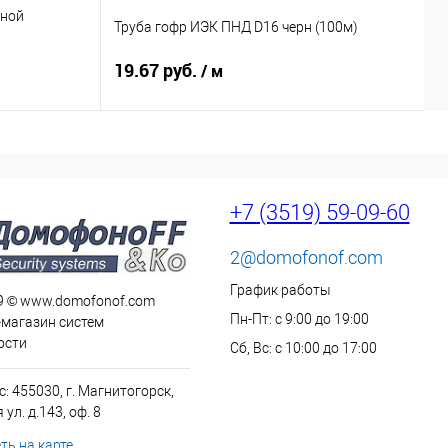
мной
Р
Труба гофр ИЭК ПНД D16 черн (100м)
к
19.67 руб.
3
/ м
+7 (3519) 59-09-60
2@domofonof.com
График работы
9 © www.domofonof.com
Пн-Пт: с 9:00 до 19:00
-магазин систем
ости
Сб, Вс: с 10:00 до 17:00
: 455030, г. Магнитогорск,
ул. д.143, оф. 8
ть на карте