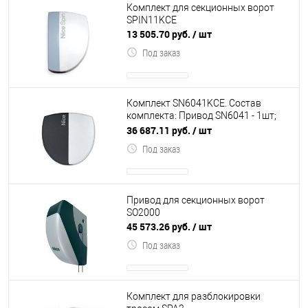
Комплект для секционных ворот
SPIN11KCE
13 505.70 руб.
/ шт
Под заказ
Комплект SN6041KCE. Состав
комплекта: Привод SN6041 - 1шт;
рейка приводная с зубчатым
36 687.11 руб.
/ шт
ремнем (для в
Под заказ
Привод для секционных ворот
SO2000
45 573.26 руб.
/ шт
Под заказ
Комплект для разблокировки