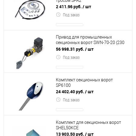
тросом SPA2
2 411.96 руб.
/ шт
Под заказ
Привод для промышленных
секционных ворот SWN-70-20 (230
В, 70 Нм, 20 об.мин, вал 25,4 мм,
56 998.31 руб.
/ шт
цепь 5м, I
Под заказ
Комплект секционных ворот
SP6100
24 402.40 руб.
/ шт
Под заказ
Комплект для секционных ворот
SHEL50KCE
13 903.50 руб.
/ шт