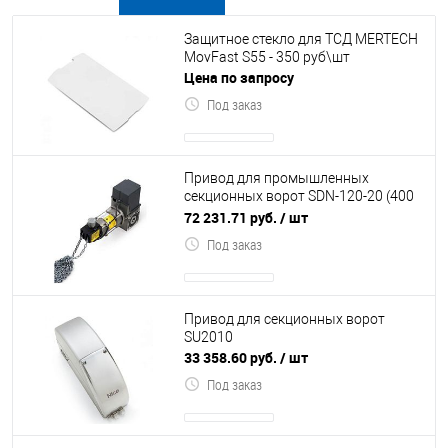
В наличии
Все товары
Защитное стекло для ТСД MERTECH
MovFast S55 - 350 руб\шт
Цена по запросу
Под заказ
Привод для промышленных
секционных ворот SDN-120-20 (400
В, 120 Нм, 20 об.мин, вал 25,4 мм,
72 231.71 руб.
/ шт
цепь 5м,
Под заказ
Привод для секционных ворот
SU2010
33 358.60 руб.
/ шт
Под заказ