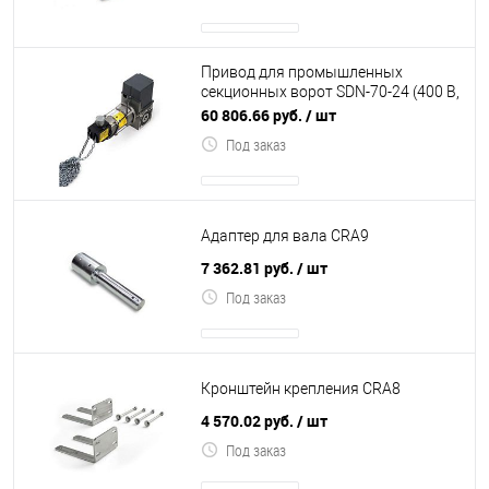
Привод для промышленных
секционных ворот SDN-70-24 (400 В,
70 Нм, 24 об.мин, вал 25,4 мм, цепь
60 806.66 руб.
/ шт
5м, I
Под заказ
Адаптер для вала CRA9
7 362.81 руб.
/ шт
Под заказ
Кронштейн крепления CRA8
4 570.02 руб.
/ шт
Под заказ