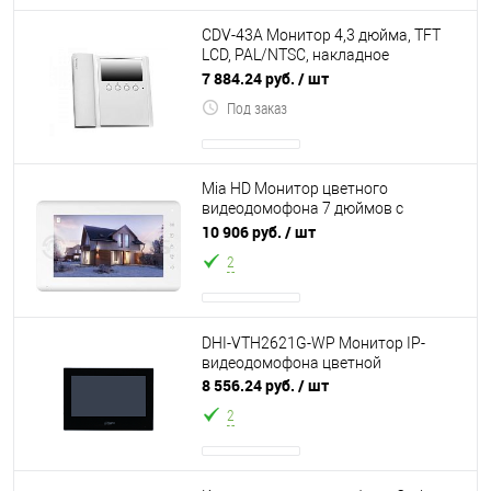
CDV-43A Монитор 4,3 дюйма, TFT
LCD, PAL/NTSC, накладное
крепление, подключение 2-х
7 884.24 руб.
/ шт
вызывных блоков и
Под заказ
Mia HD Монитор цветного
видеодомофона 7 дюймов с
сенсорными кнопками с
10 906 руб.
/ шт
поддержкой форматов AHD/TVI/C
2
DHI-VTH2621G-WP Монитор IP-
видеодомофона цветной
8 556.24 руб.
/ шт
2