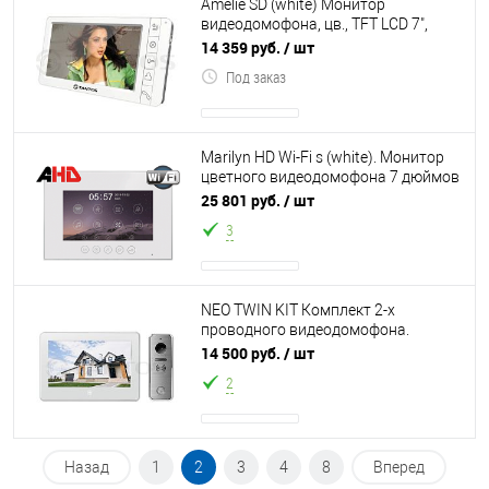
Amelie SD (white) Монитор
видеодомофона, цв., TFT LCD 7",
PAL/NTSC, Hands-Free, запись фото
14 359 руб.
/ шт
при вызо
Под заказ
Marilyn HD Wi-Fi s (white). Монитор
цветного видеодомофона 7 дюймов
разрешение 800х480, с поддержкой
25 801 руб.
/ шт
3
NEO TWIN KIT Комплект 2-х
проводного видеодомофона.
монитор, вызывная панель, блок
14 500 руб.
/ шт
питания
2
Назад
1
2
3
4
8
Вперед