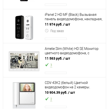
iPanel 2 HD MF (Black) Вызывная
панель видеодомофона, накладная,
формата AHD 1080р (720р или CVBS
11 974 руб.
/ шт
(P
Под заказ
Amelie Slim (White) HD SE Монитор
цветного видеодомофона, с
поддержкой форматов AHD / TVI /
11 563 руб.
/ шт
CVI 1080
3
CDV-43K2 (белый) Цветной
видеодомофон на 2 камеры.
Дисплей: 4,3 дюйма (10,92 см) LCD
10 904.39 руб.
/ шт
TFT с LED-подсв
2