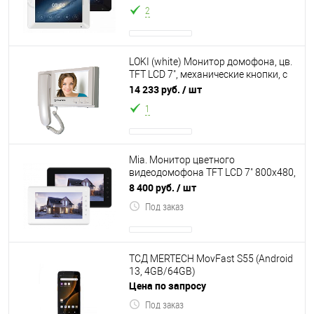
1080р/720p
2
LOKI (white) Монитор домофона, цв.
TFT LCD 7", механические кнопки, с
трубкой, 2 вх. для вызывных па
14 233 руб.
/ шт
1
Mia. Монитор цветного
видеодомофона TFT LCD 7" 800x480,
CVBS (PAL/NTSC), Hands-Free, 2
8 400 руб.
/ шт
панели, 2 кам
Под заказ
ТСД MERTECH MovFast S55 (Android
13, 4GB/64GB)
Цена по запросу
Под заказ