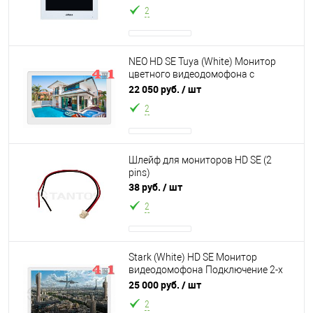
разрешение, ёмко
2
NEO HD SE Tuya (White) Монитор
цветного видеодомофона с
сенсорным IPS экраном 7 дюймов,
22 050 руб.
/ шт
работа с моб
2
Шлейф для мониторов HD SE (2
pins)
38 руб.
/ шт
2
Stark (White) HD SE Монитор
видеодомофона Подключение 2-х
вызывных панелей и 2-х
25 000 руб.
/ шт
видеокамер формато
2