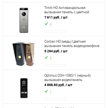
Triniti HD Антивандальная
вызывная панель с цветной
видеокамерой формата AHD 1080p
7 611 руб.
/ шт
с углом обзора 13
4
Corban HD (медь) Цветная
вызывная панель видеодомофона
формата AHD 1080p, накладного
5 294 руб.
/ шт
крепления, 4-х
4
Optimus DSH-1080/1 (черный)
вызывная видеопанель
4 898.60 руб.
/ шт
1