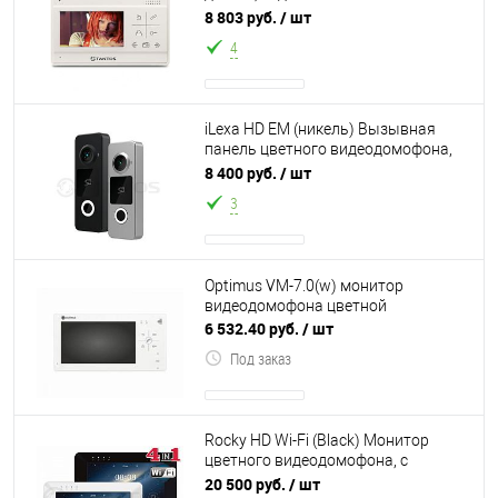
панелей Возможность
8 803 руб.
/ шт
подключения до 4-х мониторов
4
iLexa HD EM (никель) Вызывная
панель цветного видеодомофона,
накладная, видеокамера AHD 1080р
8 400 руб.
/ шт
с пере
3
Optimus VM-7.0(w) монитор
видеодомофона цветной
6 532.40 руб.
/ шт
Под заказ
Rocky HD Wi-Fi (Black) Монитор
цветного видеодомофона, с
поддержкой форматов AHD/CVI/TVI
20 500 руб.
/ шт