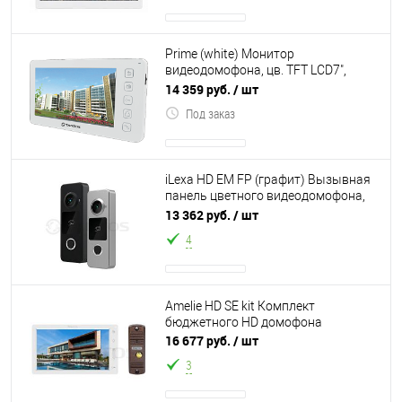
Prime (white) Монитор
видеодомофона, цв. TFT LCD7",
сенсорные кнопки, Подключение 2-х
14 359 руб.
/ шт
вызывных панел
Под заказ
iLexa HD EM FP (графит) Вызывная
панель цветного видеодомофона,
накладная, видеокамера AHD 1080р
13 362 руб.
/ шт
с п
4
Amelie HD SE kit Комплект
бюджетного HD домофона
16 677 руб.
/ шт
3