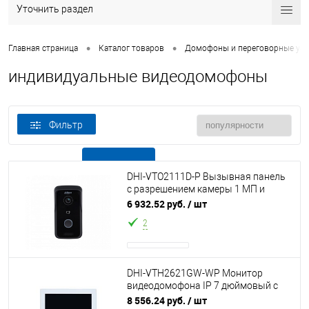
Уточнить раздел
•
•
Главная страница
Каталог товаров
Домофоны и переговорные уст
индивидуальные видеодомофоны
Фильтр
В наличии
Все товары
DHI-VTO2111D-P Вызывная панель
с разрешением камеры 1 МП и
CMOS сенсором, WDR, угол обзора
6 932.52 руб.
/ шт
107 гр
2
DHI-VTH2621GW-WP Монитор
видеодомофона IP 7 дюймовый с
WiFi 2.4ГГц, белый¶1024x600
8 556.24 руб.
/ шт