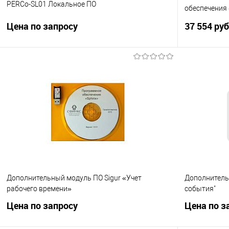
PERCo-SL01 Локальное ПО
обеспечения
верификацие
Цена по запросу
37 554 ру
Запросить цену
Купить в 1 клик
К сравнению
Купить в 1
В избранное
Под заказ
В избранно
Дополнительный модуль ПО Sigur «Учет
Дополнительн
рабочего времени»
события"
Цена по запросу
Цена по з