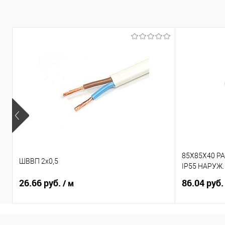
В избранное
Под заказ
В избранно
85X85X40 Р
ШВВП 2х0,5
IP55 НАРУЖ
26.66 руб.
86.04 руб
/ м