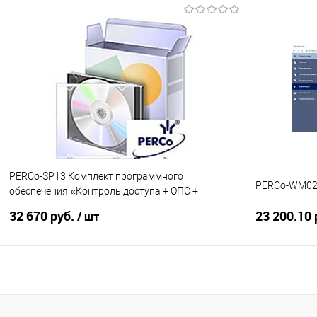
Запросить цену
Купить в 1 клик
К сравнению
Купить в 1
В избранное
Под заказ
В избранно
PERCo-SP13 Комплект программного
PERCo-WM02
обеспечения «Контроль доступа + ОПС +
Дисциплина + УРВ»(Базовое ПО,
32 670 руб.
23 200.10 
/ шт
В корзину
Купить в 1 клик
К сравнению
Купить в 1