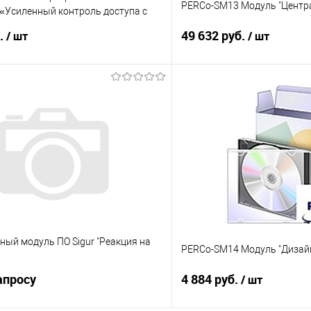
PERCo-SM13 Модуль "Центр
 «Усиленный контроль доступа с
й + ОПС + Дисц
б.
49 632 руб.
/ шт
/ шт
В корзину
В корз
 клик
К сравнению
Купить в 1 клик
е
Под заказ
В избранное
ый модуль ПО Sigur "Реакция на
PERCo-SM14 Модуль "Дизайн
апросу
4 884 руб.
/ шт