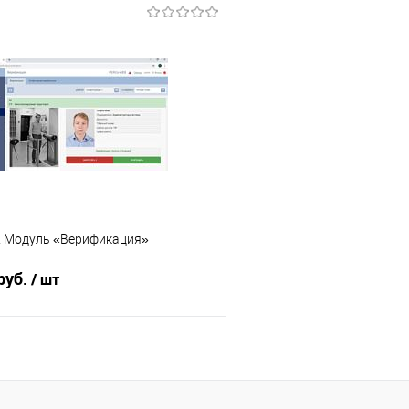
Запросить цену
В корз
 клик
К сравнению
Купить в 1 клик
е
Под заказ
В избранное
 Модуль «Верификация»
руб.
/ шт
В корзину
 клик
К сравнению