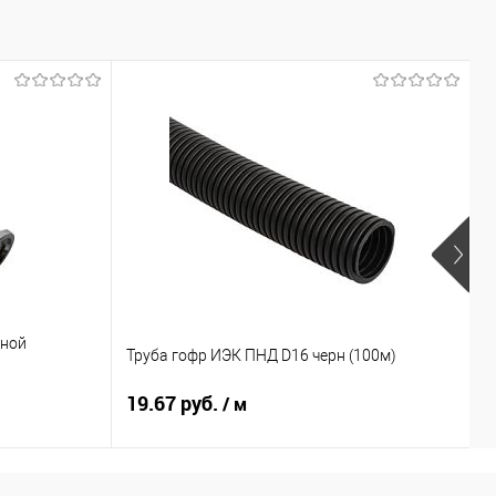
мной
Р
Труба гофр ИЭК ПНД D16 черн (100м)
к
19.67 руб.
3
/ м