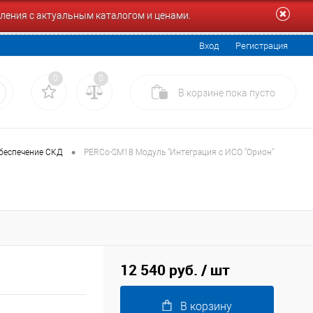
ления с актуальным каталогом и ценами.
Вход
Регистрация
0
0
В корзине
пока
пусто
•
беспечение СКД
PERCo-SM18 Модуль "Интеграция с ИСО "Орион"
12 540 руб.
/ шт
В корзину