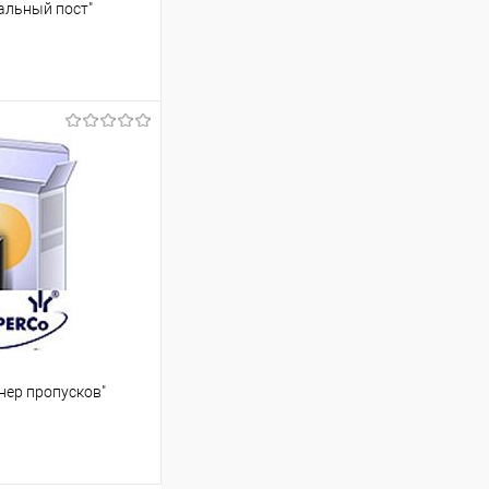
альный пост"
ину
К сравнению
Под заказ
ер пропусков"