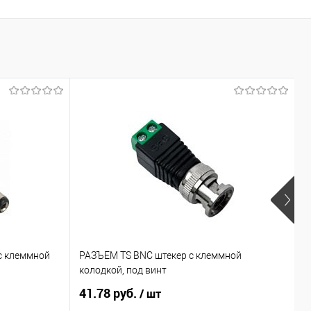
с клеммной
РАЗЪЕМ TS BNC штекер с клеммной
R
колодкой, под винт
41.78 руб.
5
/ шт