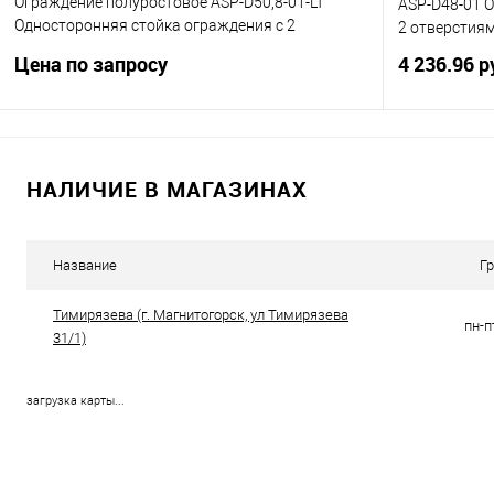
Ограждение полуростовое ASP-D50,8-01-LT
ASP-D48-01 
Односторонняя стойка ограждения c 2
2 отверстиям
отверстиями
Цена по запросу
4 236.96 р
Запросить цену
НАЛИЧИЕ В МАГАЗИНАХ
Купить в 1 клик
К сравнению
Купить в 1
В избранное
Под заказ
В избранно
Название
Г
Тимирязева (г. Магнитогорск, ул Тимирязева
пн-п
31/1)
загрузка карты...