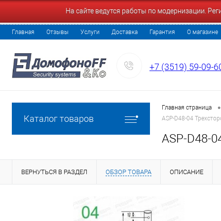
На сайте ведутся работы по модернизации. Ре
Главная
Отзывы
Услуги
Доставка
Гарантия
О магазине
+7 (3519) 59-09-6
•
Главная страница
Каталог товаров
ASP-D48-04 Трехсторо
ASP-D48-04
ВЕРНУТЬСЯ В РАЗДЕЛ
ОБЗОР ТОВАРА
ОПИСАНИЕ