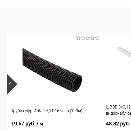
ШВЭВ 3х0,12
Труба гофр ИЭК ПНД D16 черн (100м)
видеонаблюд
2*0,12 питан
19.67 руб.
48.82 руб
/ м