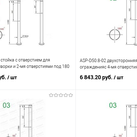
 стойка с отверстием для
ASP-D50.8-02 двухсторонняя
ворки и 2-мя отверстиями под 180
огражденияс 4-мя отверсти
уб.
6 843.20 руб.
/ шт
/ шт
В корзину
В корз
 клик
К сравнению
Купить в 1 клик
е
Под заказ
В избранное