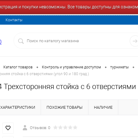
гистрация и покупки невозможны. Все товары доступны для ознаком
Контакты
0
•
•
•
Каталог товаров
Контроль и управление доступом
турникеты
нняя стойка с 6 отверстиями (угол 90 и 180 град.)
 Трехсторонняя стойка с 6 отверстиями (
ХАРАКТЕРИСТИКИ
ПОХОЖИЕ ТОВАРЫ
НАЛИЧИЕ
Отзывов: 0