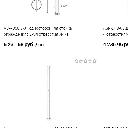
ASP-D50.8-01 односторонняя стойка
ASP-D48-03 Д
огражденияс 2-мя отверстиями из
4 отверстиям
нержавеющей шлифованной стали. 2 о
сталь)
6 231.68 руб.
4 236.96 р
/ шт
В корзину
Купить в 1 клик
К сравнению
Купить в 1
В избранное
Под заказ
В избранно