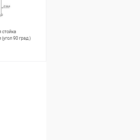
я стойка
(угол 90 град.)
ину
К сравнению
Под заказ