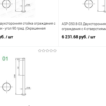
вухсторонняя стойка ограждения c
ASP-D50.8-03 Двухстороння
и - угол 90 град. (Окрашенная
ограждения c 4 отверстиями 
уб.
6 231.68 руб.
/ шт
/ шт
В корзину
В корз
 клик
К сравнению
Купить в 1 клик
е
3
В избранное