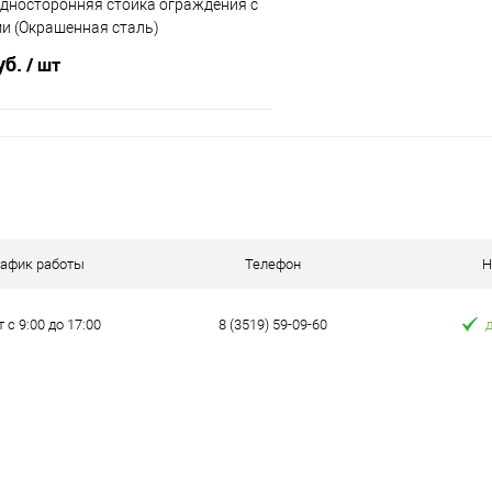
Односторонняя стойка ограждения c
и (Окрашенная сталь)
уб.
/ шт
В корзину
 клик
К сравнению
е
Под заказ
рафик работы
Телефон
Н
т с 9:00 до 17:00
8 (3519) 59-09-60