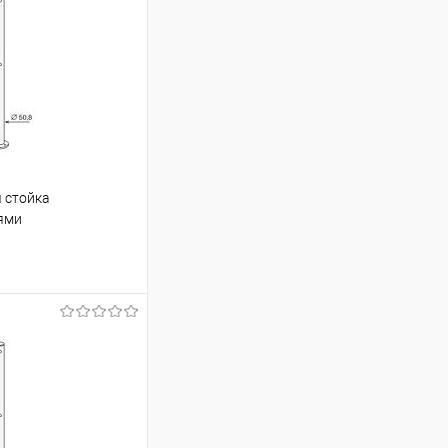
 стойка
ями
ину
К сравнению
Под заказ