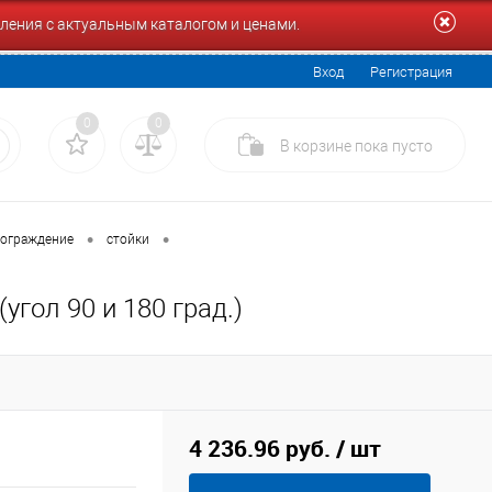
ления с актуальным каталогом и ценами.
Вход
Регистрация
0
0
В корзине
пока
пусто
•
•
ограждение
стойки
угол 90 и 180 град.)
4 236.96 руб.
/ шт