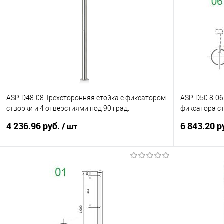
ASP-D48-08 Трехсторонняя стойка с фиксатором
ASP-D50.8-06
створки и 4 отверстиями под 90 град.
фиксатора ст
относительно створ
гр.
4 236.96 руб.
6 843.20 р
/ шт
В корзину
Купить в 1 клик
К сравнению
Купить в 1
В избранное
Под заказ
В избранно