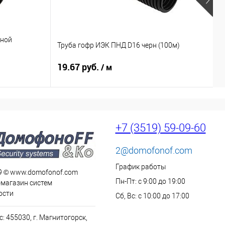
мной
Р
Труба гофр ИЭК ПНД D16 черн (100м)
к
19.67 руб.
3
/ м
+7 (3519) 59-09-60
2@domofonof.com
График работы
9 © www.domofonof.com
Пн-Пт: с 9:00 до 19:00
-магазин систем
ости
Сб, Вс: с 10:00 до 17:00
: 455030, г. Магнитогорск,