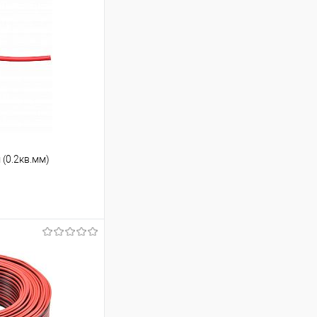
 (0.2кв.мм)
ину
К сравнению
Под заказ