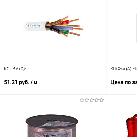
КСПВ 6х0,5
КПСЭнг(А) FR
51.21 руб.
Цена по з
/ м
В корзину
Купить в 1
Купить в 1 клик
К сравнению
В избранно
В избранное
646