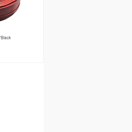
/Black
ину
К сравнению
Под заказ