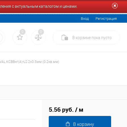
ления с актуальным каталогом и ценами.
Вход
Регистрация
0
0
В корзине
пока
пусто
VAL КСВВнг(А)-LS 2x0.5мм (0.2кв.мм)
5.56 руб.
/ м
В корзину