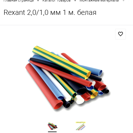
•
•
•
Главная страница
Каталог товаров
Монтажные материалы
Те
Rexant 2,0/1,0 мм 1 м. белая