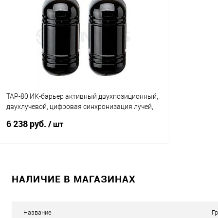
TAP-80 ИК-барьер активный двухпозиционный,
двухлучевой, цифровая синхронизация лучей,
max 80м
6 238 руб.
/ шт
В корзину
НАЛИЧИЕ В МАГАЗИНАХ
Купить в 1 клик
К сравнению
В избранное
4
Название
Г