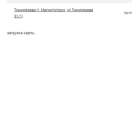
Тимирязева (г. Магнитогорск, ул Тимирязева
пн-п
31/1)
загрузка карты...