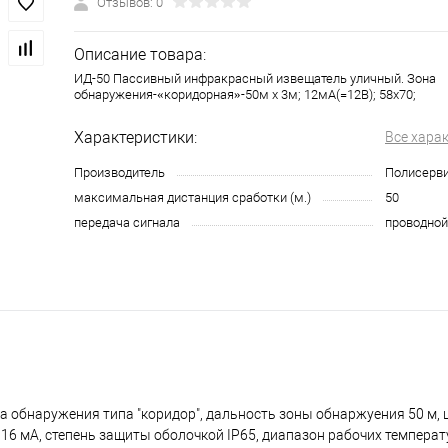
Отзывов: 0
Описание товара:
ИД-50 Пассивный инфракрасный извещатель уличный. Зона
обнаружения-«коридорная»-50м х 3м; 12мА(=12В); 58х70;
Характеристики:
Все хара
Производитель
Полисерв
максимальная дистанция сработки (м.)
50
передача сигнала
проводной
а обнаружения типа "коридор", дальность зоны обнаржуения 50 м,
 16 мА, степень защиты оболочкой IP65, диапазон рабочих температур