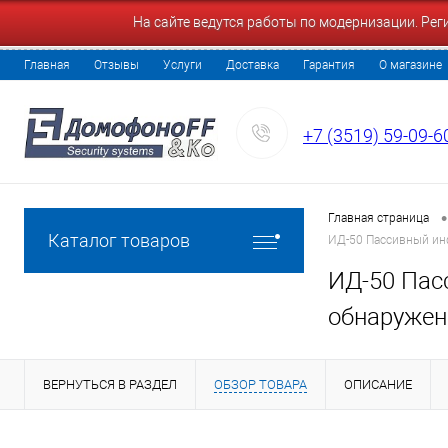
На сайте ведутся работы по модернизации. Ре
Главная
Отзывы
Услуги
Доставка
Гарантия
О магазине
+7 (3519) 59-09-6
•
Главная страница
Каталог товаров
ИД-50 Пассивный ин
ИД-50 Пас
обнаружен
ВЕРНУТЬСЯ В РАЗДЕЛ
ОБЗОР ТОВАРА
ОПИСАНИЕ