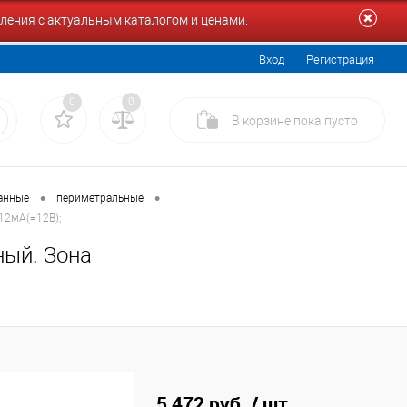
ления с актуальным каталогом и ценами.
Вход
Регистрация
0
0
В корзине
пока
пусто
•
•
анные
периметральные
12мА(=12В);
ный. Зона
5 472 руб.
/ шт