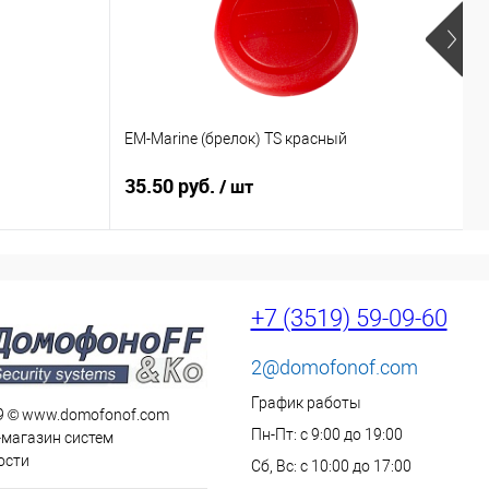
EM-Marine (брелок) TS красный
E
35.50 руб.
3
/ шт
+7 (3519) 59-09-60
2@domofonof.com
График работы
9 © www.domofonof.com
Пн-Пт: с 9:00 до 19:00
-магазин систем
ости
Сб, Вс: с 10:00 до 17:00