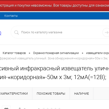
гистрация и покупки невозможны. Все товары доступны для ознаком
Контакты
0
•
•
Каталог товаров
Охранно-пожарная сигнализации
извещатели охр
фракрасный извещатель уличный. Зона обнаружения-«коридорная»-50м х 3м; 
сивный инфракрасный извещатель улич
ия-«коридорная»-50м х 3м; 12мА(=12В);
ХАРАКТЕРИСТИКИ
ПОХОЖИЕ ТОВАРЫ
НАЛИЧИЕ