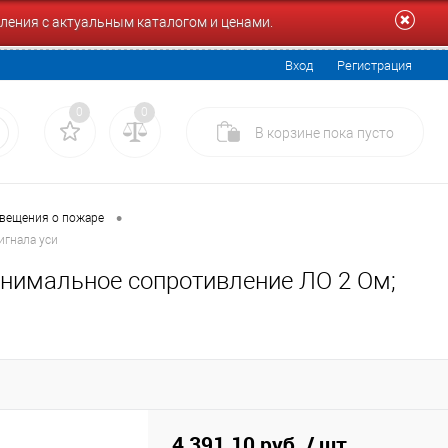
ления с актуальным каталогом и ценами.
Вход
Регистрация
0
0
В корзине
пока
пусто
•
вещения о пожаре
игнала уси
инимальное сопротивление ЛО 2 Ом;
4 391.10 руб.
/ шт