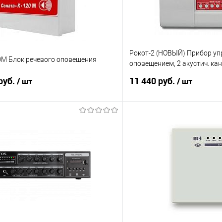
Рокот-2 (НОВЫЙ) Прибор у
0М Блок речевого оповещения
оповещением, 2 акустич. кан
вых.линии светового оп
руб.
11 440 руб.
/ шт
/ шт
В корзину
В корз
 клик
К сравнению
Купить в 1 клик
е
Под заказ
В избранное