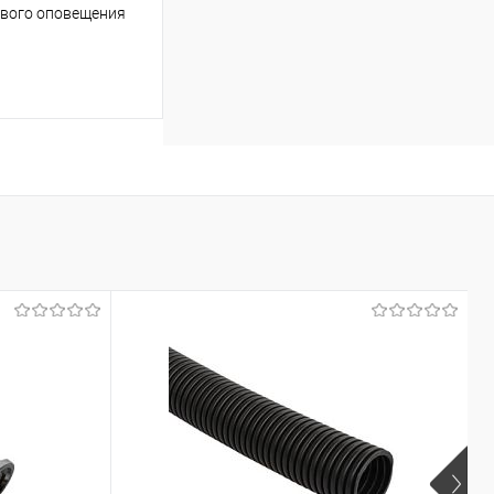
чевого оповещения
ину
К сравнению
Под заказ