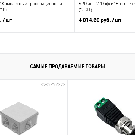
Z Компактный трансляционный
БРО исп. 2 "Орфей" Блок ре
0 Вт
(СНЯТ)
б.
4 014.60 руб.
/ шт
/ шт
В корзину
В корз
 клик
К сравнению
Купить в 1 клик
САМЫЕ ПРОДАВАЕМЫЕ ТОВАРЫ
е
Под заказ
В избранное