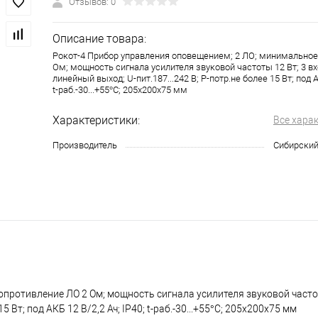
Отзывов: 0
Описание товара:
Рокот-4 Прибор управления оповещением; 2 ЛО; минимальное
Ом; мощность сигнала усилителя звуковой частоты 12 Вт; 3 вх
линейный выход; U-пит.187...242 В; P-потр.не более 15 Вт; под А
t-раб.-30...+55°С; 205x200x75 мм
Характеристики:
Все хара
Производитель
Сибирский
противление ЛО 2 Ом; мощность сигнала усилителя звуковой частот
5 Вт; под АКБ 12 В/2,2 Ач; IP40; t-раб.-30...+55°С; 205x200x75 мм