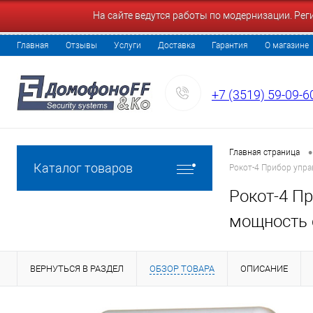
На сайте ведутся работы по модернизации. Ре
Главная
Отзывы
Услуги
Доставка
Гарантия
О магазине
+7 (3519) 59-09-6
•
Главная страница
Каталог товаров
Рокот-4 Прибор упра
Рокот-4 П
мощность 
ВЕРНУТЬСЯ В РАЗДЕЛ
ОБЗОР ТОВАРА
ОПИСАНИЕ