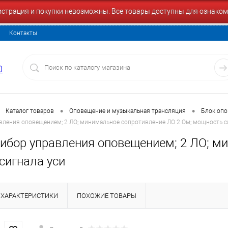
гистрация и покупки невозможны. Все товары доступны для ознаком
Контакты
0
•
•
Каталог товаров
Оповещение и музыкальная трансляция
Блок опо
вления оповещением; 2 ЛО; минимальное сопротивление ЛО 2 Ом; мощность с
рибор управления оповещением; 2 ЛО; м
сигнала уси
ХАРАКТЕРИСТИКИ
ПОХОЖИЕ ТОВАРЫ