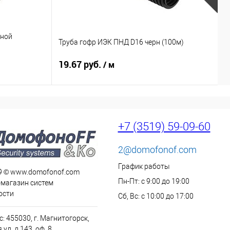
мной
Р
Труба гофр ИЭК ПНД D16 черн (100м)
к
19.67 руб.
3
/ м
+7 (3519) 59-09-60
2@domofonof.com
График работы
9 © www.domofonof.com
Пн-Пт: с 9:00 до 19:00
-магазин систем
ости
Сб, Вс: с 10:00 до 17:00
: 455030, г. Магнитогорск,
ул. д.143, оф. 8