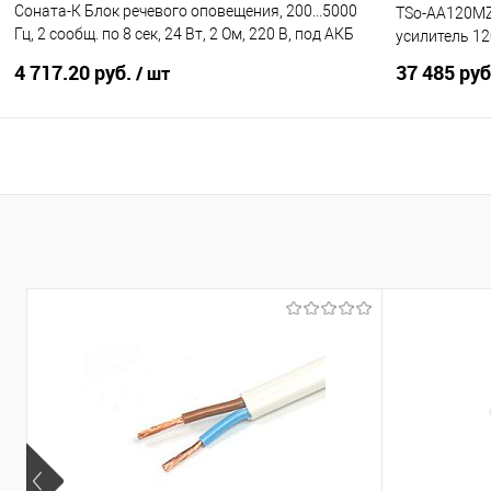
Соната-К Блок речевого оповещения, 200...5000
TSo-AA120M
Гц, 2 сообщ. по 8 сек, 24 Вт, 2 Ом, 220 В, под АКБ
усилитель 12
12
4 717.20 руб.
37 485 ру
/ шт
В корзину
Купить в 1 клик
К сравнению
Купить в 1
В избранное
Под заказ
В избранно