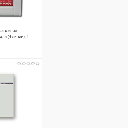
правления
ала (4 линии), 1
ину
К сравнению
Под заказ