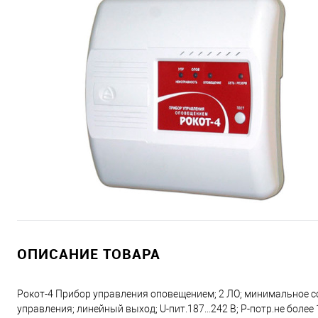
ОПИСАНИЕ ТОВАРА
Рокот-4 Прибор управления оповещением; 2 ЛО; минимальное со
управления; линейный выход; U-пит.187...242 В; P-потр.не более 1