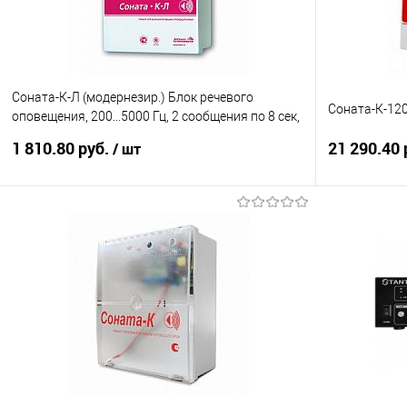
Соната-К-Л (модернезир.) Блок речевого
Соната-К-12
оповещения, 200...5000 Гц, 2 сообщения по 8 сек,
24 Вт, 2 Ом,
1 810.80 руб.
21 290.40 
/ шт
В корзину
Купить в 1 клик
К сравнению
Купить в 1
В избранное
Под заказ
В избранно