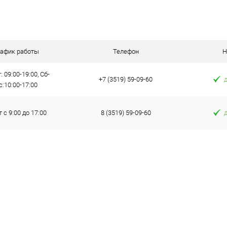
В корзину
 клик
К сравнению
е
Под заказ
рафик работы
Телефон
Н
: 09:00-19:00, Сб-
+7 (3519) 59-09-60
с:10:00-17:00
т с 9:00 до 17:00
8 (3519) 59-09-60