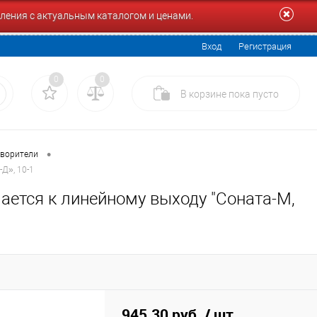
ления с актуальным каталогом и ценами.
Вход
Регистрация
0
0
В корзине
пока
пусто
•
оворители
Д», 10-1
ается к линейному выходу "Соната-М,
945.30 руб.
/ шт