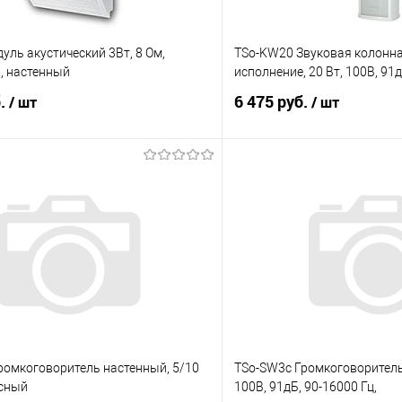
уль акустический 3Вт, 8 Ом,
TSo-KW20 Звуковая колонна
., настенный
исполнение, 20 Вт, 100В, 91д
б.
6 475 руб.
/ шт
/ шт
В корзину
В корз
 клик
К сравнению
Купить в 1 клик
е
Под заказ
В избранное
ромкоговоритель настенный, 5/10
TSo-SW3c Громкоговоритель 
осный
100В, 91дБ, 90-16000 Гц,