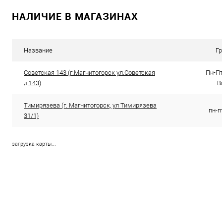
В корзину
НАЛИЧИЕ В МАГАЗИНАХ
Купить в 1 клик
К сравнению
Купить в 1
В избранное
1
В избранно
Название
Г
Советская 143 (г.Магнитогорск ул.Советская
Пн-Пт
д.143)
В
Тимирязева (г. Магнитогорск, ул Тимирязева
пн-п
31/1)
загрузка карты...