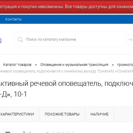
гистрация и покупки невозможны. Все товары доступны для ознаком
Контакты
0
•
•
Каталог товаров
Оповещение и музыкальная трансляция
громког
ечевой оповещатель, подключается к линейному выходу "Соната-М, «Соната-М-
Активный речевой оповещатель, подключ
Д», 10-1
ХАРАКТЕРИСТИКИ
ПОХОЖИЕ ТОВАРЫ
НАЛИЧИЕ