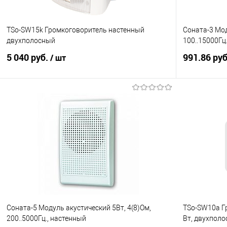
TSo-SW15k Громкоговоритель настенный
Соната-3 Мод
двухполосный
100..15000Гц
5 040 руб.
991.86 ру
/ шт
В корзину
Купить в 1 клик
К сравнению
Купить в 1
В избранное
Под заказ
В избранно
Соната-5 Модуль акустический 5Вт, 4(8)Ом,
TSo-SW10a Г
200..5000Гц., настенный
Вт, двухпол