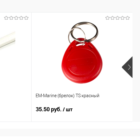
EM-Marine (брелок) TS красный
E
35.50 руб.
3
/ шт