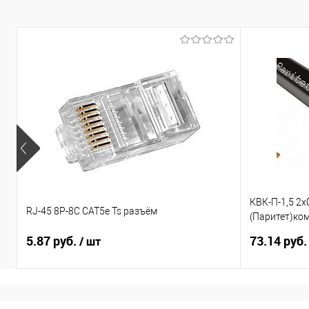
КВК-П-1,5 2х
RJ-45 8P-8C CAT5e Ts разъём
(Паритет)ко
видеонаблю
5.87 руб.
73.14 руб
/ шт