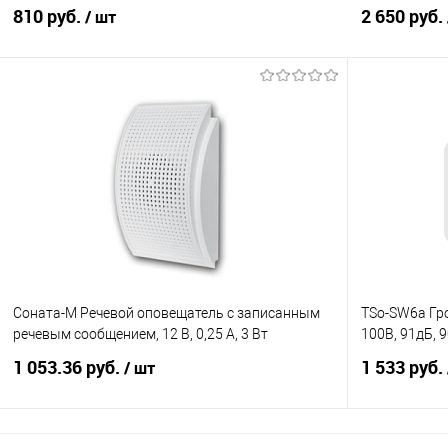
810 руб.
2 650 руб.
/ шт
В корзину
Купить в 1 клик
К сравнению
Купить в 1
В избранное
Под заказ
В избранно
Соната-М Речевой оповещатель с записанным
TSo-SW6a Гро
речевым сообщением, 12 В, 0,25 А, 3 Вт
100В, 91дБ, 
1 053.36 руб.
1 533 руб.
/ шт