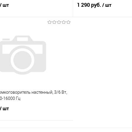
1 290 руб.
/ шт
/ шт
В корзину
В корз
 клик
К сравнению
Купить в 1 клик
е
Под заказ
В избранное
мкоговоритель настенный, 3/6 Вт,
90-16000 Гц
/ шт