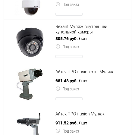
Под заказ
Rexant Муляж внутренней
купольной камеры
видеонаблюдения с вращающимся
305.76 руб.
/ шт
объективом
Под заказ
Айтек ПРО illusion mini Муляж
681.48 руб.
/ шт
Под заказ
Айтек ПРО illusion Муляж
911.52 руб.
/ шт
Под заказ