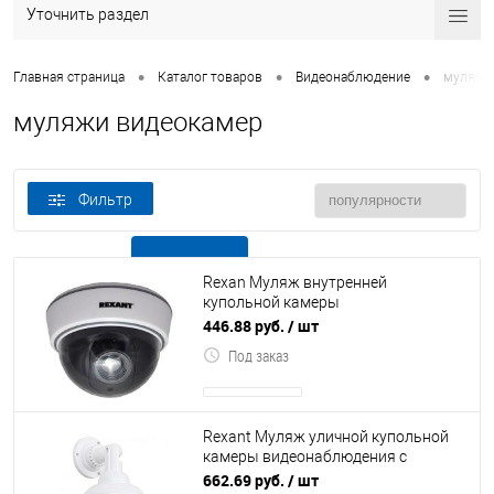
Уточнить раздел
•
•
•
Главная страница
Каталог товаров
Видеонаблюдение
муляжи
муляжи видеокамер
Фильтр
В наличии
Все товары
Rexan Муляж внутренней
купольной камеры
видеонаблюдения белого цвета с
446.88 руб.
/ шт
мигающим красным светодиодом
Под заказ
Rexant Муляж уличной купольной
камеры видеонаблюдения с
мигающим красным светодиодом
662.69 руб.
/ шт