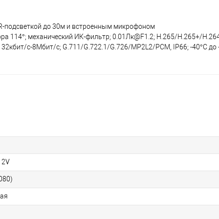
XIR-подсветкой до 30м и встроенным микрофоном
бзора 114°; механический ИК-фильтр; 0.01Лк@F1.2; H.265/H.265+/H.2
32кбит/с-8Мбит/с; G.711/G.722.1/G.726/MP2L2/PCM, IP66; -40°C до 
12V
080)
кая