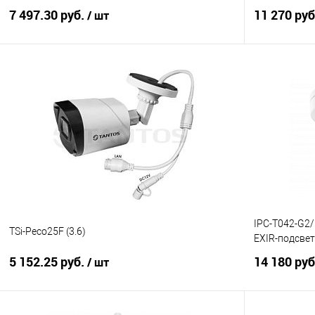
встроенным микроф
30м и технол
7 497.30 руб.
11 270 ру
/ шт
В корзину
Купить в 1 клик
К сравнению
Купить в 1
В избранное
Под заказ
В избранно
IPC-T042-G2/
TSi-Peco25F (3.6)
EXIR-подсвет
5 152.25 руб.
14 180 ру
/ шт