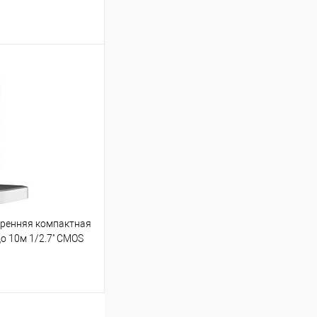
ину
К сравнению
3
тренняя компактная
о 10м 1/2.7'' CMOS