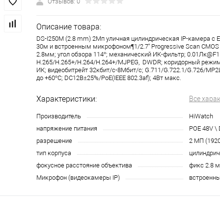
Отзывов: 0
Описание товара:
DS-I250M (2.8 mm) 2Мп уличная цилиндрическая IP-камера с E
30м и встроенным микрофоном¶1/2.7'' Progressive Scan CMOS
2.8мм; угол обзора 114°; механический ИК-фильтр; 0.01Лк@F1.
H.265/H.265+/H.264/H.264+/MJPEG, DWDR; коридорный режим,
ИК; видеобитрейт 32кбит/с-8Мбит/с; G.711/G.722.1/G.726/MP2L
до +60°C; DC12В±25%/PoE(IEEE 802.3af); 4Вт макс.
Характеристики:
Все хара
Производитель
HiWatch
напряжение питания
POE 48V \
разрешение
2 МП (192
тип корпуса
цилиндрич
фокусное расстояние объектива
фикс 2.8 
Микрофон (видеокамеры IP)
встроенн