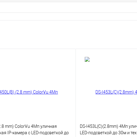
(2.8 mm) ColorVu 4Мп уличная
DS-I453L(C)(2.8mm) 4Мп ули
ая IP-камера с LED-подсветкой до
LED-подсветкой до 30м и те