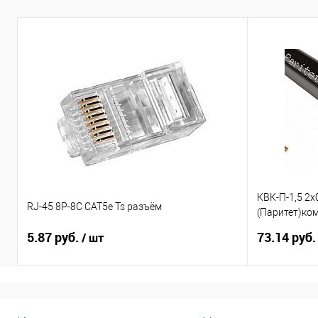
КВК-П-1,5 2х
RJ-45 8P-8C CAT5e Ts разъём
(Паритет)ко
видеонаблю
5.87 руб.
73.14 руб
/ шт