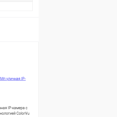
чная IP-камера с
хнологией ColorVu