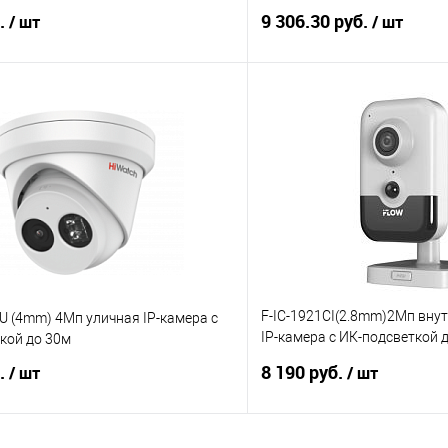
о
1/3'' Progres
б.
9 306.30 руб.
/ шт
/ шт
В корзину
В корз
 клик
К сравнению
Купить в 1 клик
е
7
В избранное
F-IC-1921CI(2.8mm)2Мп вну
U (4mm) 4Мп уличная IP-камера с
IP-камера c ИК-подсветкой д
кой до 30м
матрица; 1
б.
8 190 руб.
/ шт
/ шт