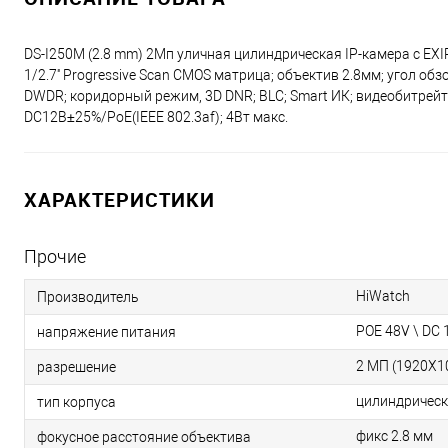
DS-I250M (2.8 mm) 2Мп уличная цилиндрическая IP-камера с E
1/2.7'' Progressive Scan CMOS матрица; объектив 2.8мм; угол о
DWDR; коридорный режим, 3D DNR; BLC; Smart ИК; видеобитрейт 
DC12В±25%/PoE(IEEE 802.3af); 4Вт макс.
ХАРАКТЕРИСТИКИ
Прочие
HiWatch
Производитель
POE 48V \ DC 
напряжение питания
2 МП (1920Х1
разрешение
цилиндричес
тип корпуса
фикс 2.8 мм
фокусное расстояние объектива