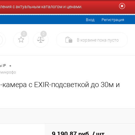
ления с актуальным каталогом и ценами.
Вход
Регистрация
0
0
В корзине
пока
пусто
•
 IP
м микрофо
-камера с EXIR-подсветкой до 30м и
9 190.87 руб.
/ шт