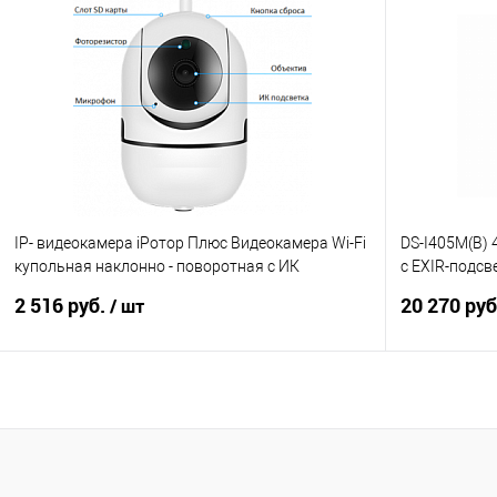
В корзину
Купить в 1 клик
К сравнению
Купить в 1
В избранное
4
В избранно
IP- видеокамера iРотор Плюс Видеокамера Wi-Fi
DS-I405M(B) 
купольная наклонно - поворотная с ИК
c EXIR-подсв
подсветкой двухме
микрофоном¶
2 516 руб.
20 270 ру
/ шт
В корзину
Купить в 1 клик
К сравнению
Купить в 1
В избранное
3
В избранно