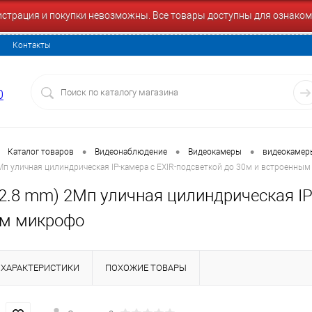
гистрация и покупки невозможны. Все товары доступны для ознаком
Контакты
0
•
•
•
Каталог товаров
Видеонаблюдение
Видеокамеры
видеокамеры
Мп уличная цилиндрическая IP-камера с EXIR-подсветкой до 30м и встроенны
2.8 mm) 2Мп уличная цилиндрическая IP
ым микрофо
ХАРАКТЕРИСТИКИ
ПОХОЖИЕ ТОВАРЫ