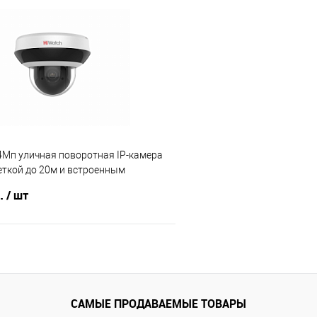
В корзину
В корз
 клик
К сравнению
Купить в 1 клик
е
Под заказ
В избранное
4Мп уличная поворотная IP-камера
еткой до 20м и встроенным
1/3''
б.
/ шт
В корзину
 клик
К сравнению
САМЫЕ ПРОДАВАЕМЫЕ ТОВАРЫ
е
2