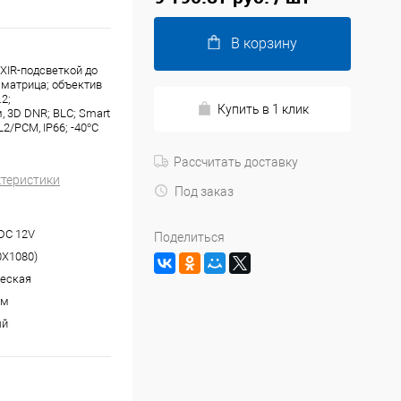
В корзину
XIR-подсветкой до
 матрица; объектив
2;
Купить в 1 клик
 3D DNR; BLC; Smart
2/PCM, IP66; -40°C
Рассчитать доставку
ктеристики
Под заказ
 DC 12V
Поделиться
0Х1080)
еская
мм
ый