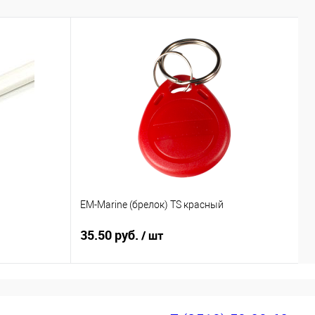
EM-Marine (брелок) TS красный
E
35.50 руб.
3
/ шт