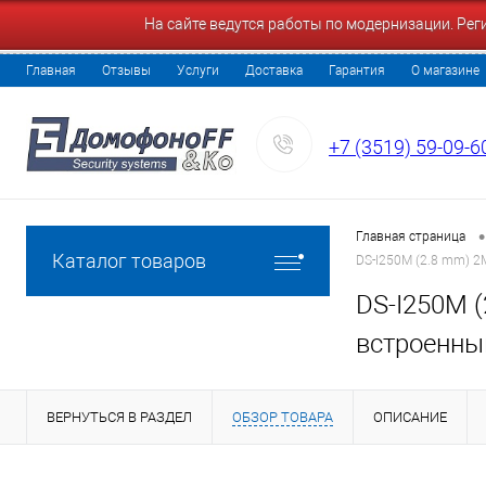
На сайте ведутся работы по модернизации. Ре
Главная
Отзывы
Услуги
Доставка
Гарантия
О магазине
+7 (3519) 59-09-6
•
Главная страница
Каталог товаров
DS-I250M (2.8 mm) 2
DS-I250M (
встроенн
ВЕРНУТЬСЯ В РАЗДЕЛ
ОБЗОР ТОВАРА
ОПИСАНИЕ