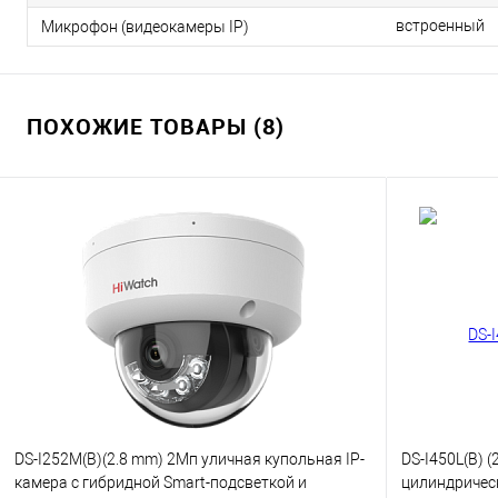
встроенный
Микрофон (видеокамеры IP)
ПОХОЖИЕ ТОВАРЫ (8)
DS-I252M(B)(2.8 mm) 2Мп уличная купольная IP-
DS-I450L(B) 
камера с гибридной Smart-подсветкой и
цилиндрическ