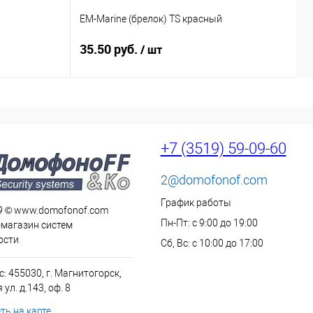
EM-Marine (брелок) TS красный
E
35.50 руб.
3
/ шт
+7 (3519) 59-09-60
2@domofonof.com
График работы
9 © www.domofonof.com
Пн-Пт: с 9:00 до 19:00
-магазин систем
ости
Сб, Вс: с 10:00 до 17:00
: 455030, г. Магнитогорск,
ул. д.143, оф. 8
ть на карте