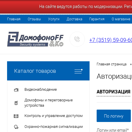
На сайте ведутся работы по модернизации. Ре
Главная
Отзывы
Услуги
Доставка
Гарантия
О магазине
+7 (3519) 59-09-6
•
Главная страница
Каталог товаров
Авторизац
Видеонаблюдение
АВТОРИЗАЦИЯ
Домофоны и переговорные
устройства
Контроль и управление доступом
По логину
Охранно-пожарная сигнализации
Логин или email*