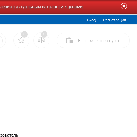
ления с актуальным каталогом и ценами.
Вход
Регистрация
0
0
В корзине
пока
пусто
ьзователь