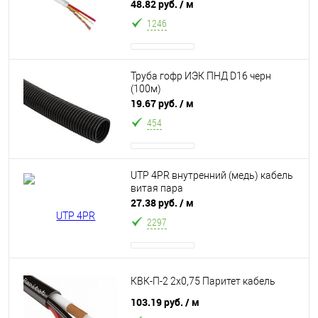
видеонаблюдения 1 экранированая
48.82 руб.
/ м
жила + 2*0,12 питание
1246
Труба гофр ИЭК ПНД D16 черн
(100м)
19.67 руб.
/ м
454
UTP 4PR внутренний (медь) кабель
витая пара
27.38 руб.
/ м
2297
КВК-П-2 2х0,75 Паритет кабель
103.19 руб.
/ м