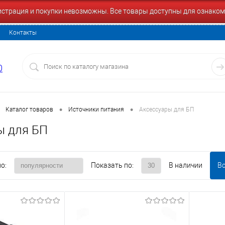
гистрация и покупки невозможны. Все товары доступны для ознаком
Контакты
0
•
•
Каталог товаров
Источники питания
Аксессуары для БП
ы для БП
о:
Показать по:
В наличии
В