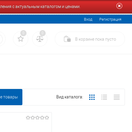
ления с актуальным каталогом и ценами.
Вход
Регистрация
0
0
В корзине
пока
пусто
се товары
Вид каталога: