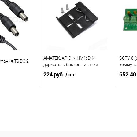
AMATEK, AP-DIN-HM1; DIN-
CCTV-8 (
итания TS DC 2
держатель блоков питания
коммута
224 руб.
652.40
/ шт
корзину
В корзину
ик
К сравнению
Купить в 1 клик
К сравнению
Купит
Под заказ
В избранное
2
В изб