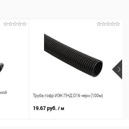
мной
Р
Труба гофр ИЭК ПНД D16 черн (100м)
к
19.67 руб.
3
/ м