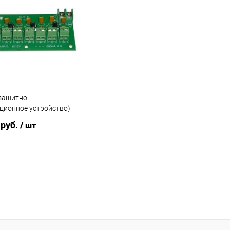
защитно-
ционное устройство)
 руб.
/ шт
В корзину
ь в 1 клик
К сравнению
ранное
2