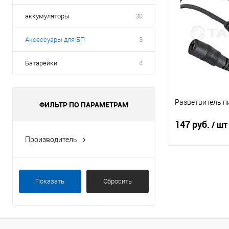
аккумуляторы
30
Аксессуары для БП
3
Батарейки
4
Разветвитель п
ФИЛЬТР ПО ПАРАМЕТРАМ
147 руб.
/ шт
Производитель
accordtec
В 
AMATEK
Показать
Сбросить
Tantos
Купить в 1 кл
В избранное