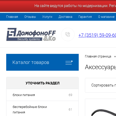
На сайте ведутся работы по модернизации. Ре
Главная
Отзывы
Услуги
Доставка
Гарантия
О магазине
+7 (3519) 59-09-6
•
Главная страница
Каталог товаров
Аксессуар
УТОЧНИТЬ РАЗДЕЛ
Сортировать п
блоки питания
69
бесперебойные блоки
61
питания