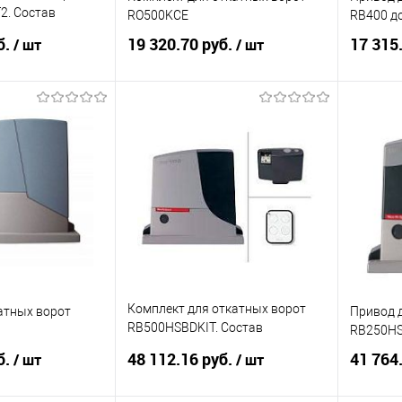
2. Состав
RO500KCE
RB400 до
вод RUN400HS - 1
б.
19 320.70 руб.
17 315
/ шт
/ шт
XILR
корзину
В корзину
ик
К сравнению
Купить в 1 клик
К сравнению
Купит
Под заказ
В избранное
Под заказ
В изб
Комплект для откатных ворот
атных ворот
Привод 
RB500HSBDKIT. Состав
RB250H
комплекта: Привод RB500HS - 1
б.
48 112.16 руб.
41 764
/ шт
/ шт
шт, приемник OXIBD -