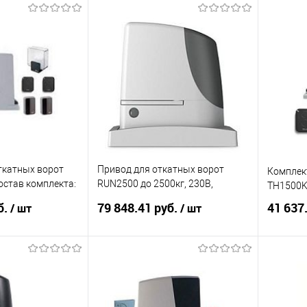
корзину
В корзину
ик
К сравнению
Купить в 1 клик
К сравнению
Купит
Под заказ
В избранное
Под заказ
В изб
ткатных ворот
Привод для откатных ворот
Комплек
остав комплекта:
RUN2500 до 2500кг, 230В,
TH1500K
- 1 шт, пульт
интенсивность 42 цикла/час
б.
79 848.41 руб.
41 637
/ шт
/ шт
корзину
В корзину
ик
К сравнению
Купить в 1 клик
К сравнению
Купит