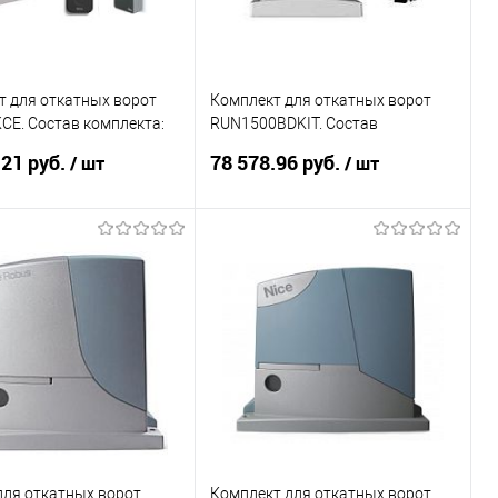
т для откатных ворот
Комплект для откатных ворот
CE. Состав комплекта:
RUN1500BDKIT. Состав
OX600 - 1 шт, пульт
комплекта: Привод RUN1500 - 1
.21 руб.
78 578.96 руб.
/ шт
/ шт
1 шт;
шт, приемник OXIBD -
В корзину
В корзину
ь в 1 клик
К сравнению
Купить в 1 клик
К сравнению
ранное
Под заказ
В избранное
Под заказ
для откатных ворот
Комплект для откатных ворот