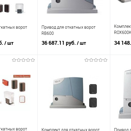
Комплек
ткатных ворот
Привод для откатных ворот
ROX600K
RB600
Привод R
б.
36 687.11 руб.
34 148
/ шт
/ шт
FLO2RE - 
корзину
В корзину
ик
К сравнению
Купить в 1 клик
К сравнению
Купит
Под заказ
В избранное
Под заказ
В изб
ткатных ворот
Комплект для откатных ворот
Привод 