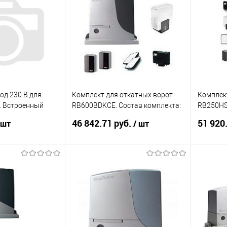
д 230 В для
Комплект для откатных ворот
Комплек
. Встроенный
RB600BDKCE. Состав комплекта:
RB250HS
я ZBX7N
Привод RB600 - 1 шт, приемник
комплект
46 842.71 руб.
51 920
 шт
/ шт
OXIBD - 1 шт
шт, прие
корзину
В корзину
ик
К сравнению
Купить в 1 клик
К сравнению
Купит
Под заказ
В избранное
Под заказ
В изб