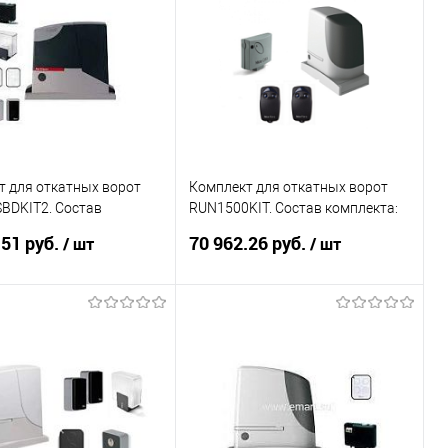
т для откатных ворот
Комплект для откатных ворот
BDKIT2. Состав
RUN1500KIT. Состав комплекта:
а: Привод RB250HS - 1
Привод RUN1500 - 1 шт,
.51 руб.
70 962.26 руб.
/ шт
/ шт
мник OXIBD -
приемник OXI - 1 шт
В корзину
В корзину
ь в 1 клик
К сравнению
Купить в 1 клик
К сравнению
ранное
Под заказ
В избранное
Под заказ