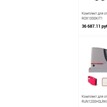
Комплект для о
ROX1000KIT1
36 687.11 ру
В 
Купить в 1 кл
В избранное
Комплект для о
RUN1200HSLRKI
комплекта: При