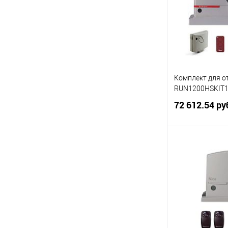
В избранное
Комплект для о
RUN1200HSKIT
72 612.54 ру
В 
Купить в 1 кл
В избранное