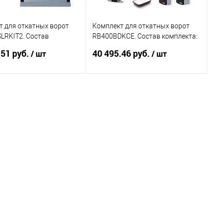
т для откатных ворот
Комплект для откатных ворот
LRKIT2. Состав
RB400BDKCE. Состав комплекта:
а: Привод RB250HS - 1
Привод RB400 - 1 шт, приемник
.51 руб.
40 495.46 руб.
/ шт
/ шт
мник OXILR -
OXIBD - 1 шт
В корзину
В корзину
ь в 1 клик
К сравнению
Купить в 1 клик
К сравнению
ранное
Под заказ
В избранное
Под заказ