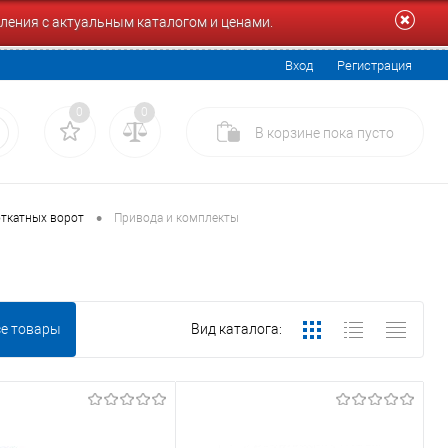
ления с актуальным каталогом и ценами.
Вход
Регистрация
0
0
В корзине
пока
пусто
•
откатных ворот
Привода и комплекты
се товары
Вид каталога: