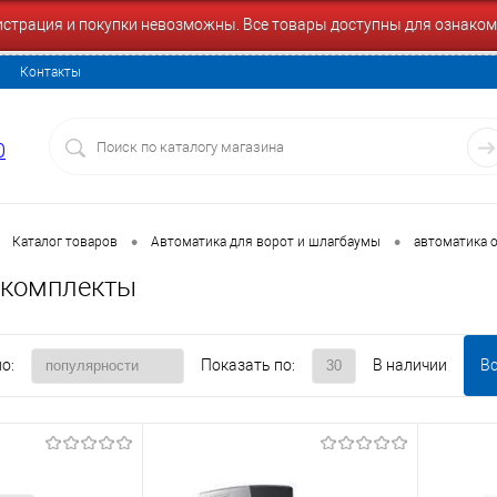
гистрация и покупки невозможны. Все товары доступны для ознаком
Контакты
0
•
•
Каталог товаров
Автоматика для ворот и шлагбаумы
автоматика 
 комплекты
о:
Показать по:
В наличии
В