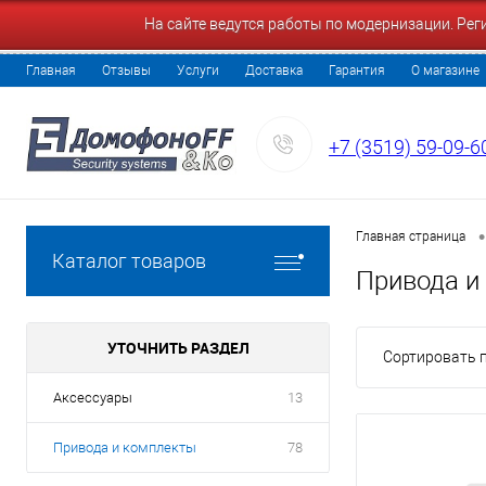
На сайте ведутся работы по модернизации. Ре
Главная
Отзывы
Услуги
Доставка
Гарантия
О магазине
+7 (3519) 59-09-6
•
Главная страница
Каталог товаров
Привода и
УТОЧНИТЬ РАЗДЕЛ
Сортировать п
Аксессуары
13
Привода и комплекты
78