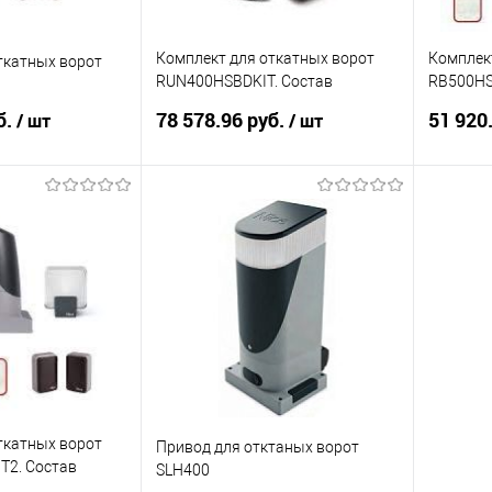
Комплект для откатных ворот
Комплек
ткатных ворот
RUN400HSBDKIT. Состав
RB500HS
комплекта: Привод RUN400HS - 1
комплект
б.
78 578.96 руб.
51 920
/ шт
/ шт
шт, приемник OXIBD
шт, прие
корзину
В корзину
ик
К сравнению
Купить в 1 клик
К сравнению
Купит
Под заказ
В избранное
Под заказ
В изб
ткатных ворот
Привод для отктаных ворот
T2. Состав
SLH400
вод RUN1200HS -