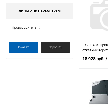
ФИЛЬТР ПО ПАРАМЕТРАМ
Производитель
CAME
nice
BX708AGS Приво
Показать
Сбросить
откатных ворот
блок управлени
18 928 руб.
/
В 
Купить в 1 кл
В избранное