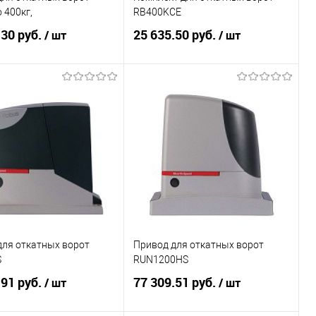
 400кг,
RB400KCE
.30 руб.
25 635.50 руб.
/ шт
/ шт
В корзину
В корзину
ь в 1 клик
К сравнению
Купить в 1 клик
К сравнению
ранное
Под заказ
В избранное
Под заказ
для откатных ворот
Привод для откатных ворот
S
RUN1200HS
.91 руб.
77 309.51 руб.
/ шт
/ шт