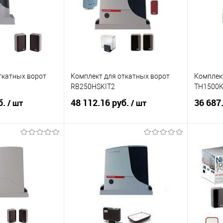
Под заказ
В избранное
Под заказ
В изб
ткатных ворот
Комплект для откатных ворот
Комплек
1
RB250HSKIT2
TH1500
б.
48 112.16 руб.
36 687
/ шт
/ шт
корзину
В корзину
ик
К сравнению
Купить в 1 клик
К сравнению
Купит
Под заказ
В избранное
Под заказ
В изб