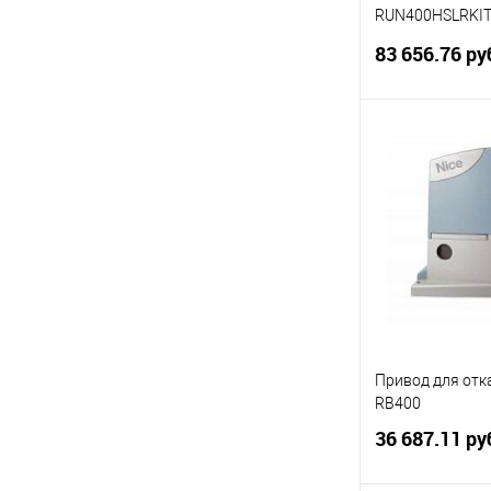
RUN400HSLRKIT
комплекта: При
83 656.76 ру
шт, приемник O
В 
Купить в 1 кл
В избранное
Привод для отк
RB400
36 687.11 ру