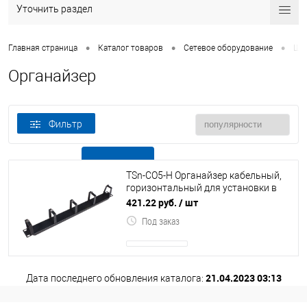
Уточнить раздел
•
•
•
Главная страница
Каталог товаров
Сетевое оборудование
Шка
Органайзер
Фильтр
В наличии
Все товары
TSn-CO5-H Органайзер кабельный,
горизонтальный для установки в
шкафах Tantos, 19", 1U, 4
421.22 руб.
/ шт
металлическ
Под заказ
21.04.2023 03:13
Дата последнего обновления каталога: