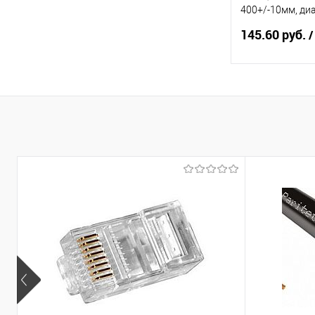
400+/-10мм, ди
материал-сталь
145.60 руб.
/
В 
Купить в 1 кл
В избранное