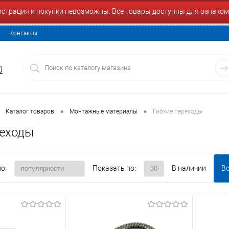
гистрация и покупки невозможны. Все товары доступны для ознаком
Контакты
0
•
•
Каталог товаров
Монтажные материалы
Гибкие переходы
реходы
о:
Показать по:
В наличии
В