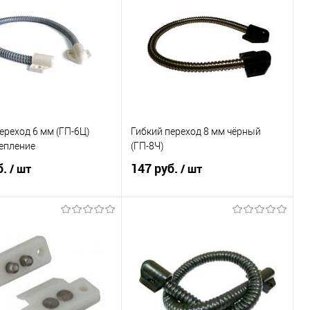
ереход 6 мм (ГП-6Ц)
Гибкий переход 8 мм чёрный
епление
(ГП-8Ч)
б.
147 руб.
/ шт
/ шт
В корзину
В корзину
ь в 1 клик
К сравнению
Купить в 1 клик
К сравнению
ранное
49
В избранное
89