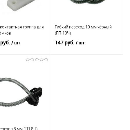
контактная группа для
Гибкий переход 10 мм чёрный
замков
(ГП-10Ч)
 руб.
147 руб.
/ шт
/ шт
В корзину
В корзину
ь в 1 клик
К сравнению
Купить в 1 клик
К сравнению
ранное
3
В избранное
13
ереход 8 мм (ГП-8Ц)