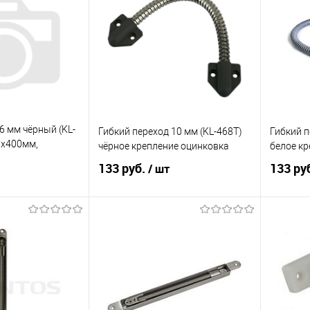
6 мм чёрный (KL-
Гибкий переход 10 мм (KL-468T)
Гибкий п
6х400мм,
чёрное крепление оцинковка
белое кр
таль в ПВХ
133 руб.
133 ру
/ шт
корзину
В корзину
ик
К сравнению
Купить в 1 клик
К сравнению
Купит
21
В избранное
6
В изб