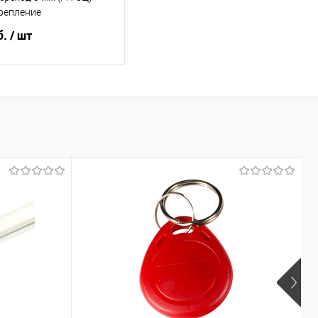
репление
б.
/ шт
В корзину
ь в 1 клик
К сравнению
ранное
47