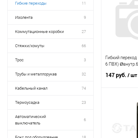
Гибкие переходы
11
Изолента
9
Коммутационные коробки
27
Стяжки/хомуты
66
Гибкий переход 
Трос
3
6 ПВХ) Øвнутр.
оцинкованная с
147 руб.
Трубы и металлорукав
32
/ шт
оболочке
Кабельный канал
74
В 
Термоусадка
23
Купить в 1 кл
Автоматический
6
выключатель
В избранное
Бокс под оборудование
18