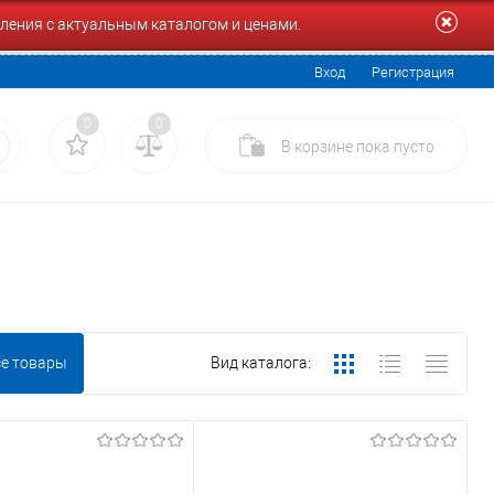
ления с актуальным каталогом и ценами.
Вход
Регистрация
0
0
В корзине
пока
пусто
се товары
Вид каталога: