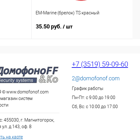
EM-Marine (брелок) TS красный
E
35.50 руб.
3
/ шт
+7 (3519) 59-09-60
2@domofonof.com
График работы
9 © www.domofonof.com
Пн-Пт: с 9:00 до 19:00
-магазин систем
ости
Сб, Вс: с 10:00 до 17:00
: 455030, г. Магнитогорск,
ул. д.143, оф. 8
ть на карте