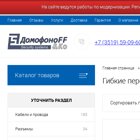
На сайте ведутся работы по модернизации. Ре
Главная
Отзывы
Услуги
Доставка
Гарантия
О магазине
+7 (3519) 59-09-6
•
Главная страница
Каталог товаров
Гибкие пе
УТОЧНИТЬ РАЗДЕЛ
Сортировать п
Кабели и провода
185
Разъемы
34