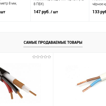
аметр 8 мм,
8 ПВХ)
чёрное к
, покрытие -цинк
147 руб.
133 ру
 шт
/ шт
корзину
В корзину
САМЫЕ ПРОДАВАЕМЫЕ ТОВАРЫ
ик
К сравнению
Купить в 1 клик
К сравнению
Купит
Под заказ
В избранное
33
В изб