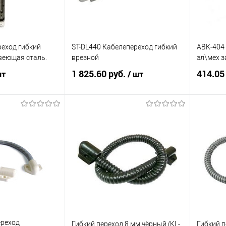
реход гибкий
ST-DL440 Кабелепереход гибкий
АВК-404 
веющая сталь.
врезной
эл\мех 
1 825.60 руб.
414.05
шт
/ шт
корзину
В корзину
ик
К сравнению
Купить в 1 клик
К сравнению
Купит
2
В избранное
1
В изб
ереход
Гибкий переход 8 мм чёрный (KL-
Гибкий п