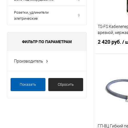
Розетки, удлинители
9
элетрические
TS-FS Кабелепе
врезной, нержа
2 420 руб.
ФИЛЬТР ПО ПАРАМЕТРАМ
/ 
Производитель
В 
J-Lock
Smartec
Купить в 1 кл
Показать
Сбросить
Tantos
В избранное
ГП-8Ц Гибкий п