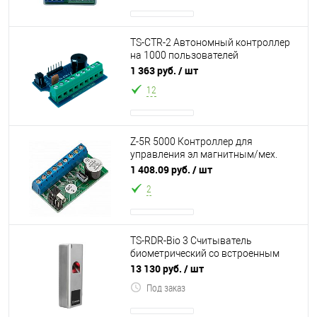
TS-CTR-2 Автономный контроллер
на 1000 пользователей
предназначен для создания
1 363 руб.
/ шт
простейших систем кон
12
Z-5R 5000 Контроллер для
управления эл магнитным/мех.
замком, до 5000 пользователей
1 408.09 руб.
/ шт
2
TS-RDR-Bio 3 Считыватель
биометрический со встроенным
контроллером доступа и
13 130 руб.
/ шт
считывателем карт Em-ma
Под заказ