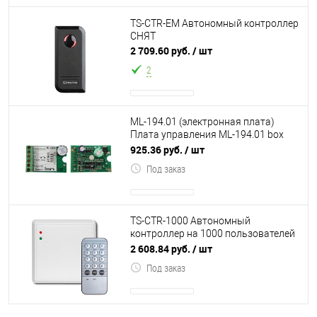
TS-CTR-EM Автономный контроллер
СНЯТ
2 709.60 руб.
/ шт
2
ML-194.01 (электронная плата)
Плата управления ML-194.01 box
используется в системах контроля
925.36 руб.
/ шт
доступ
Под заказ
TS-CTR-1000 Автономный
контроллер на 1000 пользователей
в пластиковом корпусе.
2 608.84 руб.
/ шт
Подключение считывате
Под заказ