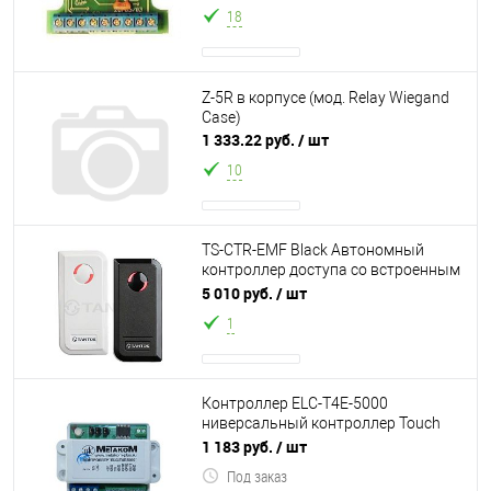
680 пользователе
18
Z-5R в корпусе (мод. Relay Wiegand
Case)
1 333.22 руб.
/ шт
10
TS-CTR-EMF Black Автономный
контроллер доступа со встроенным
считывателем карт форматов EM-
5 010 руб.
/ шт
Marin (12
1
Контроллер ELC-T4E-5000
ниверсальный контроллер Touch
Memory. Работает с ключами
1 183 руб.
/ шт
TM2002, TM2003, DS1
Под заказ