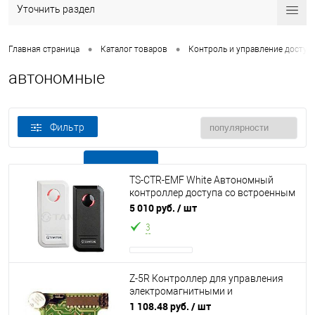
Уточнить раздел
•
•
Главная страница
Каталог товаров
Контроль и управление доступ
автономные
Фильтр
В наличии
Все товары
TS-CTR-EMF White Автономный
контроллер доступа со встроенным
считывателем карт форматов EM-
5 010 руб.
/ шт
Marin (12
3
Z-5R Контроллер для управления
электромагнитными и
электромеханическими замками, до
1 108.48 руб.
/ шт