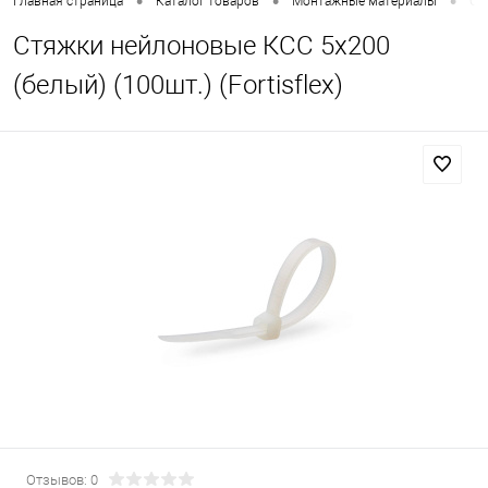
•
•
•
Главная страница
Каталог товаров
Монтажные материалы
Ст
Стяжки нейлоновые КСС 5х200
(белый) (100шт.) (Fortisflex)
Отзывов: 0