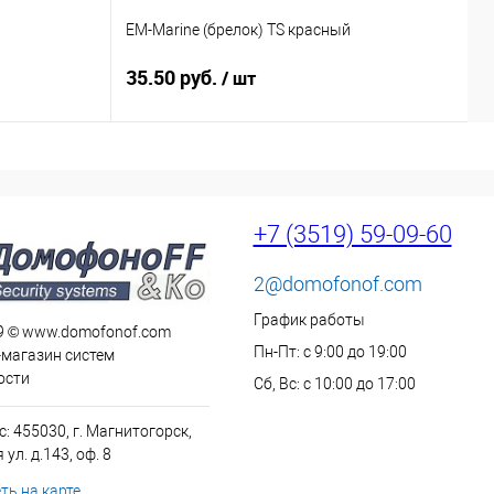
EM-Marine (брелок) TS красный
E
35.50 руб.
3
/ шт
+7 (3519) 59-09-60
2@domofonof.com
График работы
9 © www.domofonof.com
Пн-Пт: с 9:00 до 19:00
-магазин систем
ости
Сб, Вс: с 10:00 до 17:00
: 455030, г. Магнитогорск,
ул. д.143, оф. 8
ть на карте