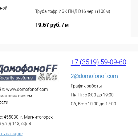
мной
Р
Труба гофр ИЭК ПНД D16 черн (100м)
к
19.67 руб.
3
/ м
+7 (3519) 59-09-60
2@domofonof.com
График работы
9 © www.domofonof.com
Пн-Пт: с 9:00 до 19:00
-магазин систем
ости
Сб, Вс: с 10:00 до 17:00
: 455030, г. Магнитогорск,
ул. д.143, оф. 8
ть на карте