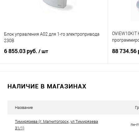
OVIEW10KIT 
Блок управления A02 для 1-го электропривода
программиро
230В
OVIEW/A
6 855.03 руб.
88 734.56 
/ шт
В корзину
НАЛИЧИЕ В МАГАЗИНАХ
Купить в 1 клик
К сравнению
Купить в 1
В избранное
Под заказ
В избранно
Название
Г
Тимирязева (г. Магнитогорск, ул Тимирязева
пн-п
31/1)