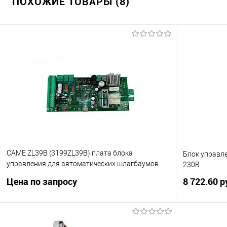
ПОХОЖИЕ ТОВАРЫ (8)
CAME ZL39B (3199ZL39B) плата блока
Блок управле
управления для автоматических шлагбаумов
230В
Came Gard g6000, g6500,
Цена по запросу
8 722.60 р
Запросить цену