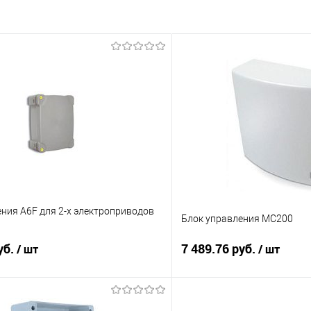
ния A6F для 2-х электроприводов
Блок управления MC200
уб.
7 489.76 руб.
/ шт
/ шт
В корзину
В корз