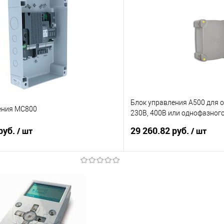
 клик
К сравнению
Купить в 1 клик
е
Под заказ
В избранное
Блок управления A500 для 
ения MC800
230В, 400В или однофазного
мощность 1,5
руб.
29 260.82 руб.
/ шт
/ шт
В корзину
В корз
 клик
К сравнению
Купить в 1 клик
е
Под заказ
В избранное