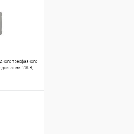
К сравнению
Под заказ
одного трехфазного
 двигателя 230В,
ину
К сравнению
Под заказ