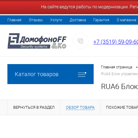
На сайте ведутся работы по модернизации. Ре
Главная
Отзывы
Услуги
Доставка
Гарантия
О магазине
+7 (3519) 59-09-6
•
Главная страница
Каталог товаров
RUA6 Блок управлен
RUA6 Блок
ВЕРНУТЬСЯ В РАЗДЕЛ
ОБЗОР ТОВАРА
ПОХОЖИЕ ТОВА