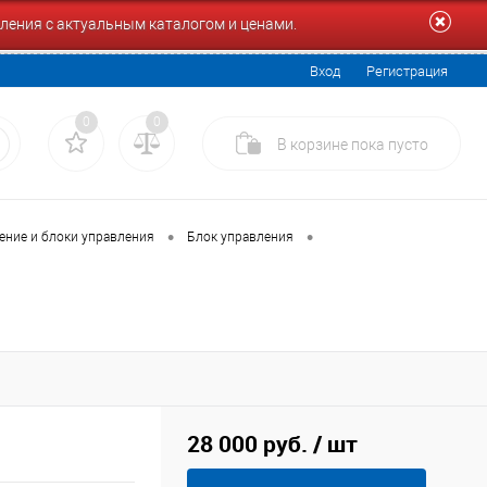
ления с актуальным каталогом и ценами.
Вход
Регистрация
0
0
В корзине
пока
пусто
•
•
ение и блоки управления
Блок управления
28 000 руб.
/ шт