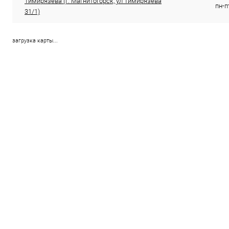
Тимирязева (г. Магнитогорск, ул Тимирязева
пн-п
31/1)
загрузка карты...