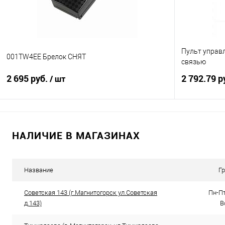
Пульт управ
001TW4EE Брелок СНЯТ
связью
2 695 руб.
2 792.79 р
/ шт
В корзину
НАЛИЧИЕ В МАГАЗИНАХ
Купить в 1 клик
К сравнению
Купить в 1
В избранное
Под заказ
В избранно
Название
Г
Советская 143 (г.Магнитогорск ул.Советская
Пн-Пт
д.143)
В