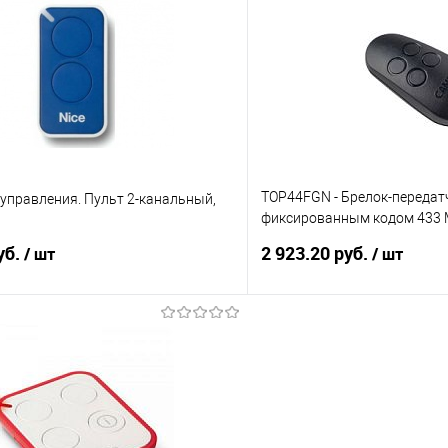
 клик
К сравнению
Купить в 1 клик
е
3
В избранное
TOP44FGN - Брелок-передатч
 управления. Пульт 2-канальный,
фиксированным кодом 433 М
0310)
уб.
2 923.20 руб.
/ шт
/ шт
В корзину
В корз
 клик
К сравнению
Купить в 1 клик
е
2
В избранное