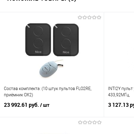
Состав комплекта: (10 штук пультов FLO2RE,
INTI2Y пульт
приёмник OX2)
433,92МГц,
23 992.61 руб.
3 127.13 р
/ шт
В корзину