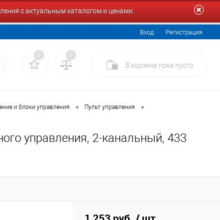
ления с актуальным каталогом и ценами.
Вход
Регистрация
0
0
В корзине
пока
пусто
•
•
ение и блоки управления
Пульт управления
ного управления, 2-канальный, 433
1 253 руб.
/ шт