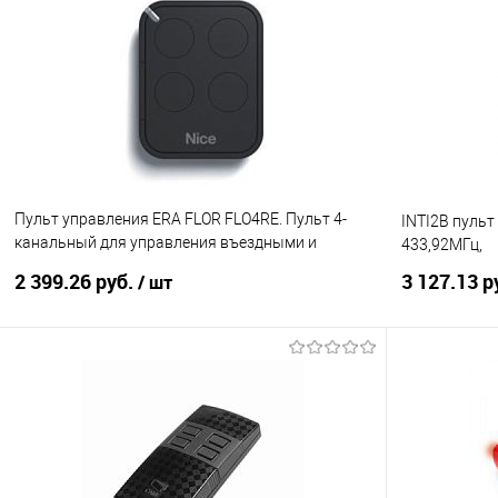
Купить в 1 клик
К сравнению
Купить в 1
В избранное
Под заказ
В избранно
Пульт управления ERA FLOR FLO4RE. Пульт 4-
INTI2В пульт
канальный для управления въездными и
433,92МГц,
гаражными воротами, м
2 399.26 руб.
3 127.13 р
/ шт
В корзину
Купить в 1 клик
К сравнению
Купить в 1
В избранное
Под заказ
В избранно