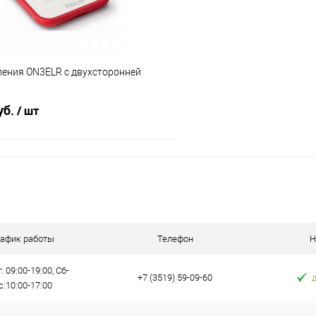
ления ON3ELR с двухсторонней
уб.
/ шт
В корзину
 клик
К сравнению
е
Под заказ
рафик работы
Телефон
Н
: 09:00-19:00, Сб-
+7 (3519) 59-09-60
с:10:00-17:00