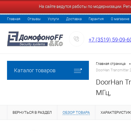
На сайте ведутся работы по модернизации. Ре
Главная
Отзывы
Услуги
Доставка
Гарантия
О магазине
+7 (3519) 59-09-6
•
Главная страница
Каталог товаров
DoorHan Transmitter 
DoorHan Tr
МГц,
ВЕРНУТЬСЯ В РАЗДЕЛ
ОБЗОР ТОВАРА
ХАРАКТЕРИСТИ