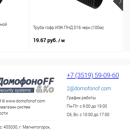
мной
Р
Труба гофр ИЭК ПНД D16 черн (100м)
к
19.67 руб.
3
/ м
+7 (3519) 59-09-60
2@domofonof.com
График работы
9 © www.domofonof.com
Пн-Пт: с 9:00 до 19:00
-магазин систем
ости
Сб, Вс: с 10:00 до 17:00
: 455030, г. Магнитогорск,