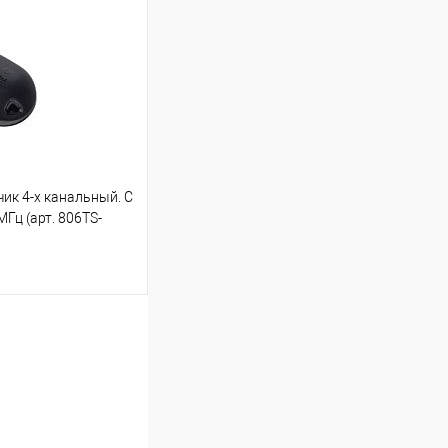
К сравнению
8
ик 4-х канальный. С
Гц (арт. 806TS-
ину
К сравнению
9