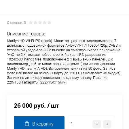
Отзывов: 0
Описание товара:
Marilyn HD Wi-Fi IPS (black). Монитор цветного видеодомофона 7
дюймов, с поддержкой форматов AHD/CVI/TVI 1080р/720p/CVBS и
отправкой уведомлений о вызове на смартфон через приложение
"vhOme 2.x", емкостной сенсорный экран IPS, разрешение
1024х600, hands free, подключение 2-х вызывных панелей, 2-х
видеокамер, до 6-ти мониторов в системе (при использовании
Marilyn HD new MIA HD). Встроенная память на 50 фото. Запись
фото или видео на microSD карту до 128 ГБ (в комплект не входит).
Запись по детектору движения, по одному каналу. Питание:
220/15В, Габариты: 222х154х15мм.
26 000 руб.
/ шт
В корзину