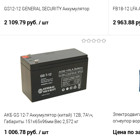
GS12-12 GENERAL SECURITY Аккумулятор
FB18-12 LFA
2 109.79 руб.
2 963.88 р
/ шт
В корзину
Купить в 1 клик
К сравнению
Купить в 1
В избранное
4
В избранно
Электродвига
АКБ GS 12-7 Аккумулятор (китай) 12В, 7А\ч,
огнеупор вор
Габариты 151x65x96мм Вес 2,572 кг
ролетNMRV06
1 006.78 руб.
Цена по з
/ шт