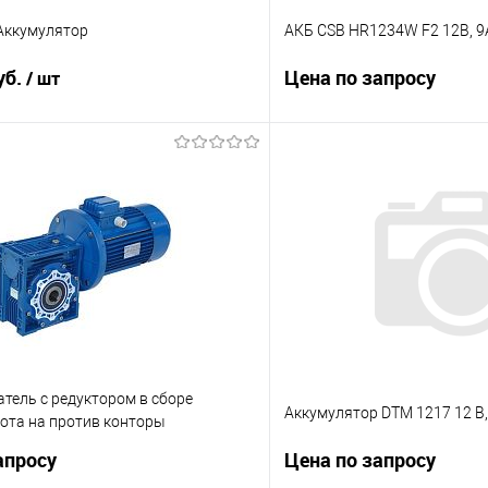
 Аккумулятор
АКБ CSB HR1234W F2 12В, 9
уб.
Цена по запросу
/ шт
Запросит
В корзину
Купить в 1 клик
 клик
К сравнению
В избранное
е
1
тель с редуктором в сборе
Аккумулятор DTM 1217 12 В,
ота на против конторы
3-7,5-186,7-1,5ы
апросу
Цена по запросу