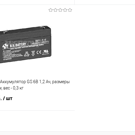
Запросить цену
Запросит
 клик
К сравнению
Купить в 1 клик
е
Под заказ
В избранное
 Аккумулятор GS 6В 1,2 Ач, размеры
 вес - 0,3 кг
б.
/ шт
В корзину