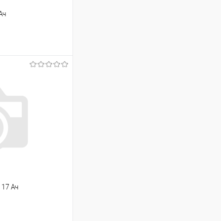
Ач
ь цену
К сравнению
Под заказ
 17 Ач