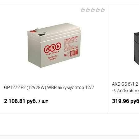
В корзину
Купить в 1
Купить в 1 клик
К сравнению
В избранно
В избранное
Под заказ
АКБ GS 6\1,2
GP1272 F2 (12V28W) WBR аккумулятор 12/7
- 97х25х56 мм,
2 108.81 руб.
319.96 ру
/ шт
В корзину