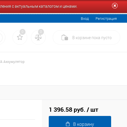
ления с актуальным каталогом и ценами.
Вход
Регистрация
0
0
В корзине
пока
пусто
FA Аккумулятор
1 396.58 руб.
/ шт
В корзину