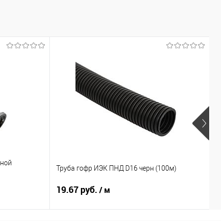
мной
Р
Труба гофр ИЭК ПНД D16 черн (100м)
к
19.67 руб.
3
/ м