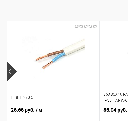
Купить в 1 клик
К сравнению
Купить в 1
В избранное
Под заказ
В избранно
85X85X40 Р
ШВВП 2х0,5
IP55 НАРУЖ
26.66 руб.
86.04 руб
/ м