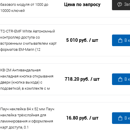
Цена по запросу
За
базового модуля от 1000 до
10000 ключей
TS-CTR-EMF White Автономный
контроллер доступа со
5 010 руб.
/ шт
В 
встроенным считывателем карт
форматов EM-Marin (12
КВ-2М Антивандальная
накладная кнопка открывания
718.20 руб.
/ шт
В 
двери (кнопка выхода) с
подсветкой, в комплекте с м
Пауч наклейка 84 х 52 мм Пауч
наклейка трёхслойная для
16.80 руб.
/ шт
В 
ламинирования и оформления
карт доступа, 0.1