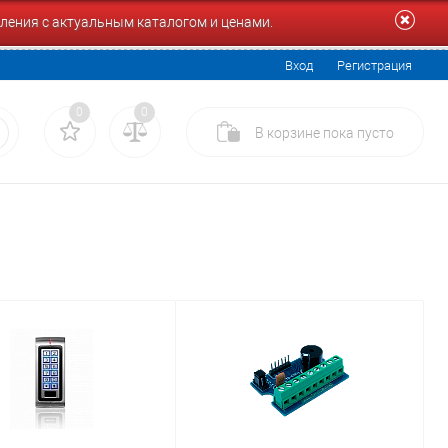
ления с актуальным каталогом и ценами.
Вход
Регистрация
0
0
В корзине
пока
пусто