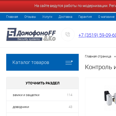
На сайте ведутся работы по модернизации. Ре
Главная
Отзывы
Услуги
Доставка
Гарантия
О магазине
+7 (3519) 59-09-6
•
Главная страница
Каталог товаров
Контроль 
УТОЧНИТЬ РАЗДЕЛ
замки и защелки
114
доводчики
43