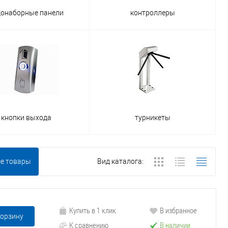
донаборные панели
контроллеры
кнопки выхода
турникеты
се товары
Вид каталога:
Купить в 1 клик
В избранное
корзину
К сравнению
В наличии