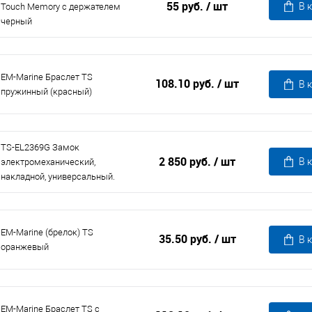
55 руб.
/ шт
В 
Touch Memory с держателем
черный
EM-Marine Браслет TS
108.10 руб.
/ шт
В 
пружинный (красный)
TS-EL2369G Замок
2 850 руб.
/ шт
В 
электромеханический,
накладной, универсальный.
EM-Marine (брелок) TS
35.50 руб.
/ шт
В 
оранжевый
EM-Marine Браслет TS с