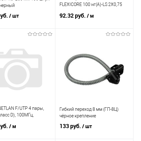
FLEXICORE 100 нг(А)-LS 2X0,75
черный
3120000021 LAPP
руб.
92.32 руб.
/ шт
/ м
В корзину
В корзину
ь в 1 клик
К сравнению
Купить в 1 клик
К сравнению
ранное
Под заказ
В избранное
160
NETLAN F/UTP 4 пары,
Гибкий переход 8 мм (ГП-8Ц)
Класс D), 100МГц,
чёрное крепление
ный, BC (чистая медь),
руб.
133 руб.
/ м
/ шт
ий, PV