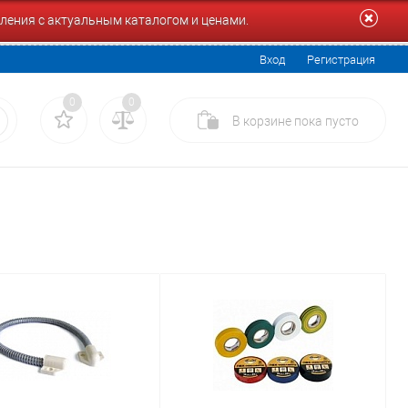
ления с актуальным каталогом и ценами.
Вход
Регистрация
0
0
В корзине
пока
пусто