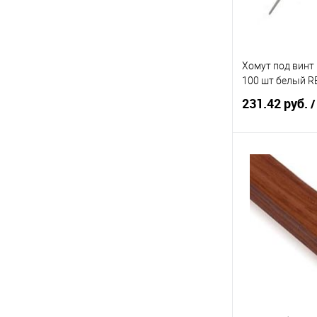
Хомут под винт 
100 шт белый 
231.42 руб.
/
В 
Купить в 1 кл
В избранное