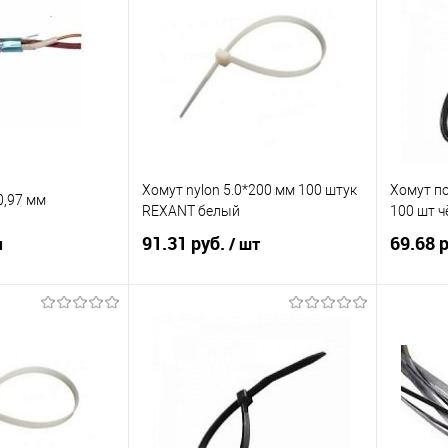
Купит
ик
К сравнению
Купить в 1 клик
К сравнению
В изб
Под заказ
В избранное
7
Хомут nylon 5.0*200 мм 100 штук
Хомут по
0,97 мм
REXANT белый
100 шт 
91.31 руб.
69.68 
м
/ шт
корзину
В корзину
ик
К сравнению
Купить в 1 клик
К сравнению
Купит
Под заказ
В избранное
Под заказ
В изб