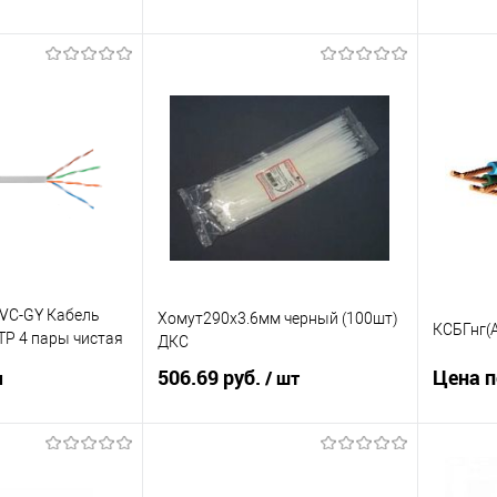
корзину
В корзину
ик
К сравнению
Купить в 1 клик
К сравнению
Купит
Под заказ
В избранное
Под заказ
В изб
VC-GY Кабель
Хомут290х3.6мм черный (100шт)
КСБГнг(А
TP 4 пары чистая
ДКС
506.69 руб.
Цена п
м
/ шт
корзину
В корзину