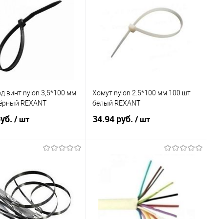
ь в 1 клик
К сравнению
Купить в 1 клик
К сравнению
ранное
Под заказ
В избранное
138
д винт nylon 3,5*100 мм
Хомут nylon 2.5*100 мм 100 шт
чёрный REXANT
белый REXANT
руб.
34.94 руб.
/ шт
/ шт
В корзину
В корзину
ь в 1 клик
К сравнению
Купить в 1 клик
К сравнению
ранное
Под заказ
В избранное
Под заказ