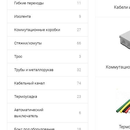
Гибкие переходы
11
Кабели 
Изолента
9
Коммутационные коробки
27
Стяжки/хомуты
66
Трос
3
Коммутацио
Трубы и металлорукав
32
Кабельный канал
74
Термоусадка
23
Автоматический
6
выключатель
Терм
Бокс под оборудование
18