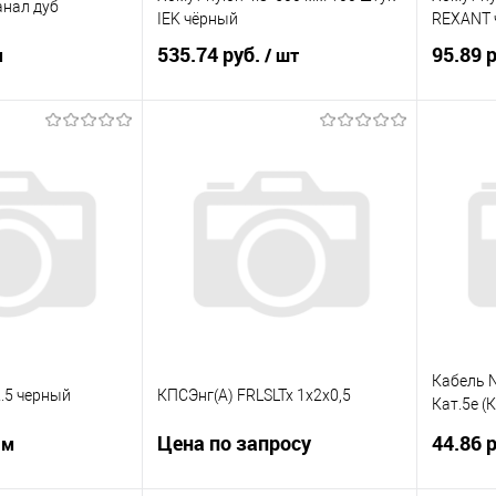
анал дуб
IEK чёрный
REXANT 
535.74 руб.
95.89 
м
/ шт
корзину
В корзину
ик
К сравнению
Купить в 1 клик
К сравнению
Купит
Под заказ
В избранное
Под заказ
В изб
Кабель 
.5 черный
КПСЭнг(А) FRLSLTx 1х2х0,5
Кат.5e (
одножиль
Цена по запросу
44.86 
 м
внутренн