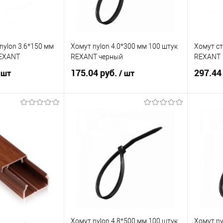
nylon 3.6*150 мм
Хомут nylon 4.0*300 мм 100 штук
Хомут ст
REXANT
REXANT черный
REXANT
175.04 руб.
297.44
 шт
/ шт
корзину
В корзину
ик
К сравнению
Купить в 1 клик
К сравнению
Купит
Под заказ
В избранное
Под заказ
В изб
Хомут nylon 4.8*500 мм 100 штук
Хомут ny