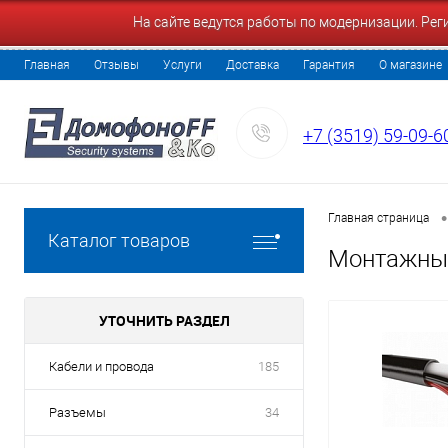
На сайте ведутся работы по модернизации. Ре
Главная
Отзывы
Услуги
Доставка
Гарантия
О магазине
+7 (3519) 59-09-6
•
Главная страница
Каталог товаров
Монтажны
УТОЧНИТЬ РАЗДЕЛ
Кабели и провода
185
Разъемы
34