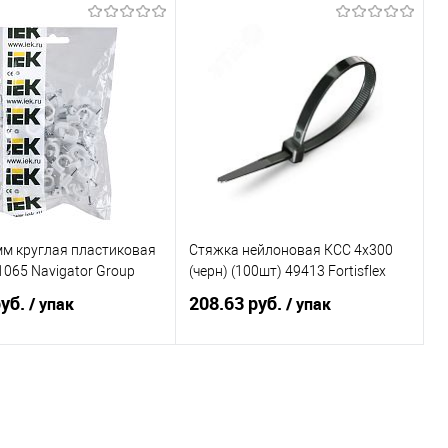
В корзину
В корзину
ь в 1 клик
К сравнению
Купить в 1 клик
К сравнению
ранное
Под заказ
В избранное
47
мм круглая пластиковая
Стяжка нейлоновая КСС 4x300
1065 Navigator Group
(черн) (100шт) 49413 Fortisflex
руб.
208.63 руб.
/ упак
/ упак
В корзину
В корзину
ь в 1 клик
К сравнению
Купить в 1 клик
К сравнению