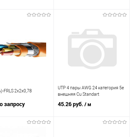
В корзину
В корзину
ь в 1 клик
К сравнению
Купить в 1 клик
К сравнению
ранное
Под заказ
В избранное
Под заказ
UTP 4 пары AWG 24 категория 5е
)-FRLS 2х2х0,78
внешняя Cu Standart
о запросу
45.26 руб.
/ м
Запросить цену
В корзину