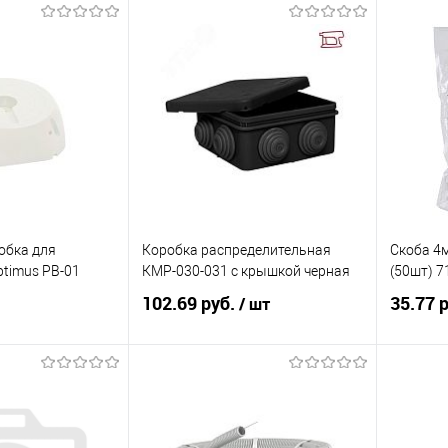
Запросить цену
корзину
Купить в 1 клик
К сравнению
ик
К сравнению
Купит
В избранное
35
Под заказ
В изб
обка для
Коробка распределительная
Скоба 4
timus PB-01
КМР-030-031 с крышкой черная
(50шт) 7
102.69 руб.
35.77 
/ шт
корзину
В корзину
ик
К сравнению
Купить в 1 клик
К сравнению
Купит