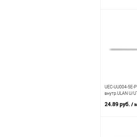
В 
Купить в 1 кл
В избранное
UEC-UU004-5E-P
внутр.ULAN U/U
медь
24.89 руб.
/ 
В 