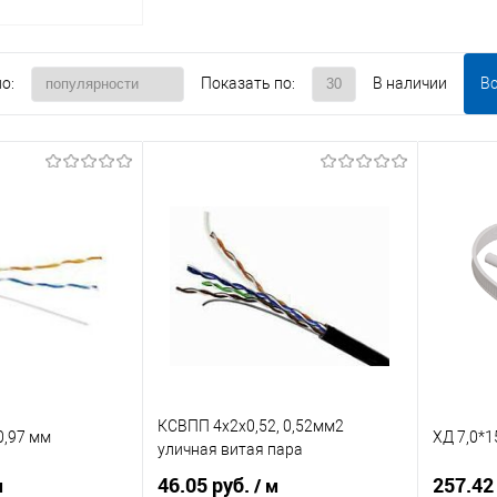
о:
Показать по:
В наличии
В
КСВПП 4х2х0,52, 0,52мм2
0,97 мм
ХД 7,0*
уличная витая пара
46.05 руб.
257.42
м
/ м