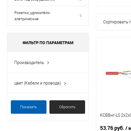
Розетки, удлинители
9
элетрические
Сортировать п
ФИЛЬТР ПО ПАРАМЕТРАМ
Производитель
Aks
Alpha Mile
цвет (Кабели и провода)
Ecola
белый
EKF
красный
Fortisflex
Показать
Сбросить
оранжевый
КСВВнг-LS 2х2х
Показать ещё 28
серый
53.76 руб.
/ 
черный