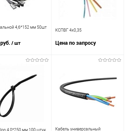
альной 4,6*152 мм 50шт
КСПВГ 4х0,35
 руб.
Цена по запросу
/ шт
Запросить цену
В корзину
Купить в 1 клик
К сравнению
ь в 1 клик
К сравнению
В избранное
Под заказ
ранное
Под заказ
Кабель универсальный
lon 4.0*250 мм 100 штук