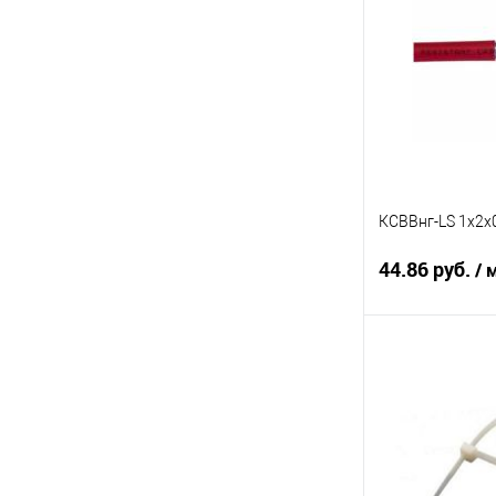
Купить в 1 кл
В избранное
КСВВнг-LS 1х2х
44.86 руб.
/ 
В 
Купить в 1 кл
В избранное