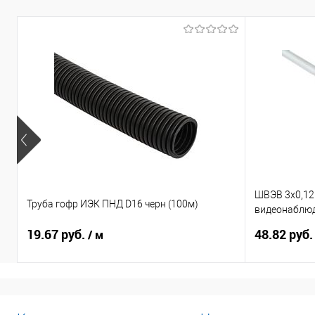
ШВЭВ 3х0,12
Труба гофр ИЭК ПНД D16 черн (100м)
видеонаблюд
2*0,12 питан
19.67 руб.
48.82 руб
/ м