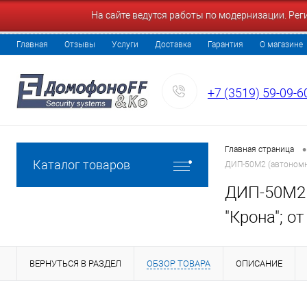
На сайте ведутся работы по модернизации. Ре
Главная
Отзывы
Услуги
Доставка
Гарантия
О магазине
+7 (3519) 59-09-6
•
Главная страница
Каталог товаров
ДИП-50М2 (автономный
ДИП-50М2 
"Крона"; от
ВЕРНУТЬСЯ В РАЗДЕЛ
ОБЗОР ТОВАРА
ОПИСАНИЕ