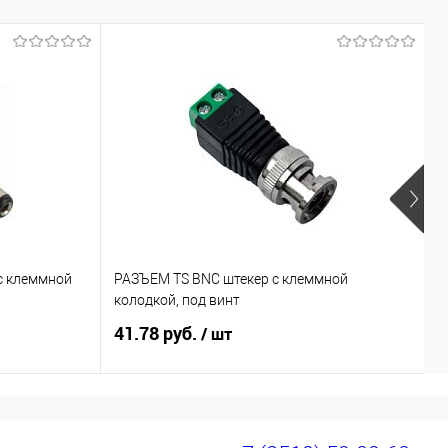
с клеммной
РАЗЪЕМ TS BNC штекер с клеммной
R
колодкой, под винт
41.78 руб.
5
/ шт