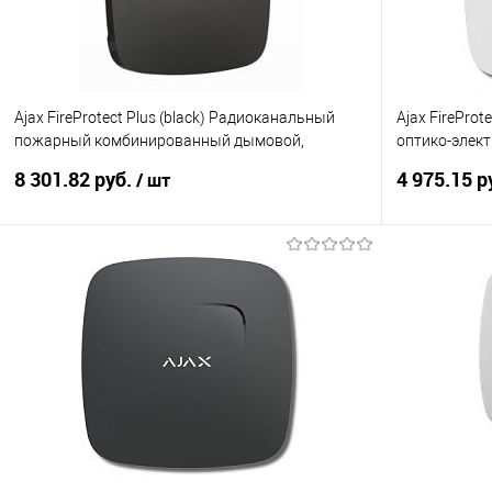
Ajax FireProtect Plus (black) Радиоканальный
Ajax FirePro
пожарный комбинированный дымовой,
оптико-элек
тепловой, угарный газ
радиоканал
8 301.82 руб.
4 975.15 р
/ шт
В корзину
Купить в 1 клик
К сравнению
Купить в 1
В избранное
1
В избранно