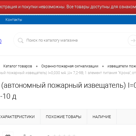
гистрация и покупки невозможны. Все товары доступны для ознаком
Контакты
0
•
•
Каталог товаров
Охранно-пожарная сигнализации
извещатели по
 пожарный извещатель) I=0,030 мА ,U= 7,2-9В; 1 элемент питания "Крона"; от
(автономный пожарный извещатель) I=0,0
 -10 д
ХАРАКТЕРИСТИКИ
ПОХОЖИЕ ТОВАРЫ
НАЛИЧИЕ