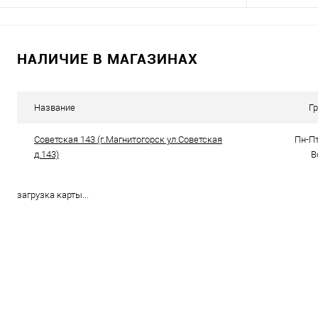
В корзину
НАЛИЧИЕ В МАГАЗИНАХ
Купить в 1 клик
К сравнению
Купить в 1
В избранное
166
В избранно
Название
Г
Советская 143 (г.Магнитогорск ул.Советская
Пн-Пт
д.143)
В
загрузка карты...