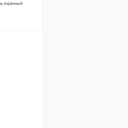
ль охранный
ину
К сравнению
9