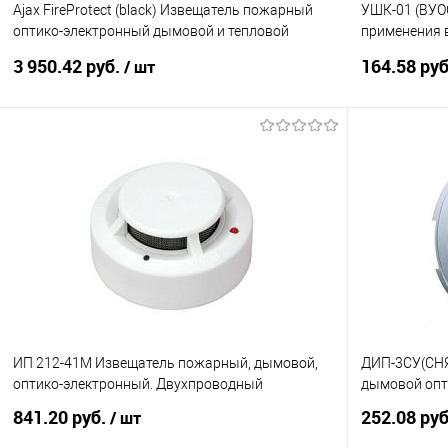
Ajax FireProtect (black) Извещатель пожарный
УШК-01 (ВУО
оптико-электронный дымовой и тепловой
применения 
радиоканальный
оптической с
3 950.42 руб.
164.58 ру
/ шт
В корзину
Купить в 1 клик
К сравнению
Купить в 1
В избранное
1
В избранно
ИП 212-41М Извещатель пожарный, дымовой,
ДИП-3CУ(СН
оптико-электронный. Двухпроводный
дымовой опт
841.20 руб.
252.08 ру
/ шт