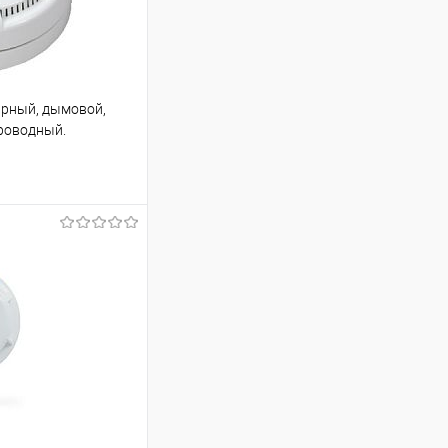
арный, дымовой,
роводный.
ину
К сравнению
Под заказ