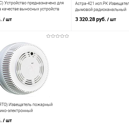
С) Устройство предназначено для
Астра-421 исп.РК Извещате
в качестве выносных устройств
дымовой радиоканальный
игна
б.
3 320.28 руб.
/ шт
/ шт
В корзину
В корз
 клик
К сравнению
Купить в 1 клик
е
2
В избранное
ЯТО) Извещатель пожарный
ико-электронный
б.
/ шт