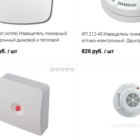
tect (white) Извещатель пожарный
ИП 212-45 Извещатель пож
тронный дымовой и тепловой
оптико-электронный. Двухп
ьный
уб.
826 руб.
/ шт
/ шт
В корзину
В корз
 клик
К сравнению
Купить в 1 клик
е
2
В избранное