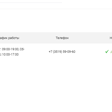
В корзину
 клик
К сравнению
е
12
рафик работы
Телефон
Н
: 09:00-19:00, Сб-
+7 (3519) 59-09-60
с:10:00-17:00