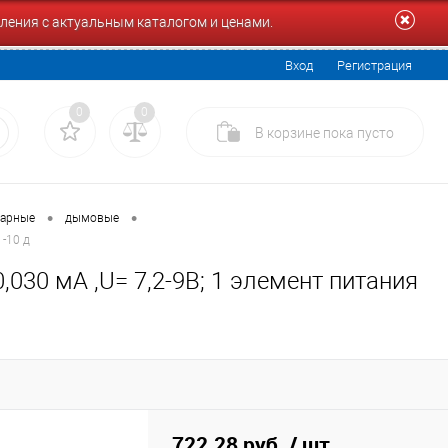
ления с актуальным каталогом и ценами.
Вход
Регистрация
0
0
В корзине
пока
пусто
•
•
жарные
дымовые
 -10 д
30 мА ,U= 7,2-9В; 1 элемент питания
722.28 руб.
/ шт