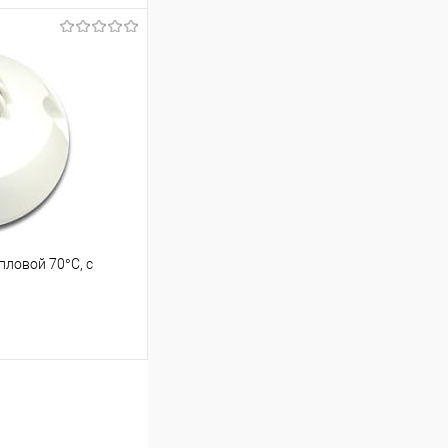
ину
К сравнению
30
ловой 70°С, с
ину