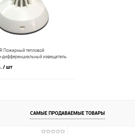
 клик
К сравнению
Купить в 1 клик
е
6
В избранное
R Пожарный тепловой
-дифференциальный извещатель
б.
/ шт
В корзину
 клик
К сравнению
САМЫЕ ПРОДАВАЕМЫЕ ТОВАРЫ
е
29