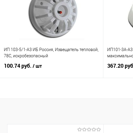
Купить в 1 клик
К сравнению
Купить в 1
В избранное
Под заказ
В избранно
ИП 103-5/1-А3 ИБ Россия, Извещатель тепловой,
ИП101-3А-A3
78С, искробезопасный
максимально
100.74 руб.
367.20 ру
/ шт
В корзину
Купить в 1 клик
К сравнению
Купить в 1
В избранное
4
В избранно