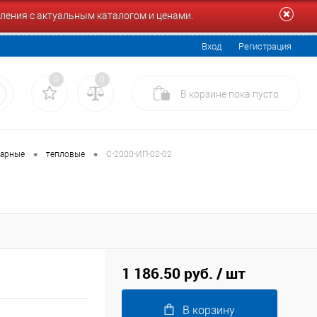
ления с актуальным каталогом и ценами.
Вход
Регистрация
0
0
В корзине
пока
пусто
•
•
жарные
тепловые
С-2000-ИП-02-02
1 186.50 руб.
/ шт
В корзину