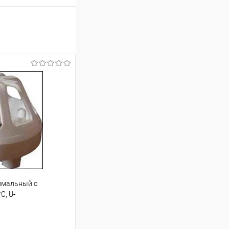
имальный с
С, U-