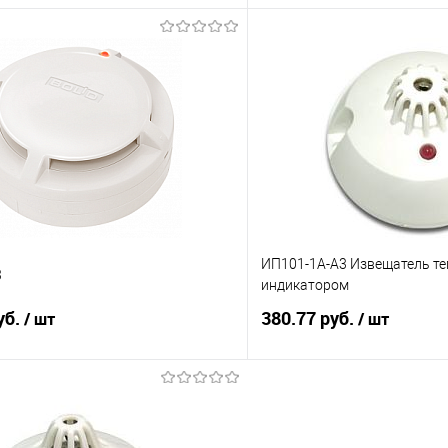
В корзину
В корз
 клик
К сравнению
Купить в 1 клик
е
16
В избранное
ИП101-1А-А3 Извещатель теп
3
индикатором
уб.
380.77 руб.
/ шт
/ шт
В корзину
В корз