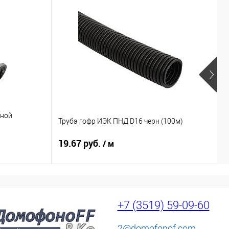
мной
Р
Труба гофр ИЭК ПНД D16 черн (100м)
к
19.67 руб.
3
/ м
+7 (3519) 59-09-60
2@domofonof.com