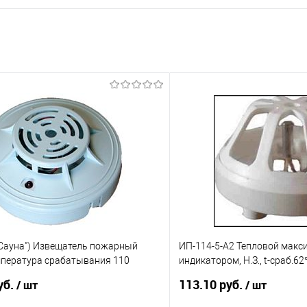
"Сауна") Извещатель пожарный
ИП-114-5-А2 Тепловой макс
мпература срабатывания 110
индикатором, Н.З., t-сраб.62°
НЗ и НР
коммут.0,5...30В, I-коммут.1..
уб.
113.10 руб.
/ шт
/ шт