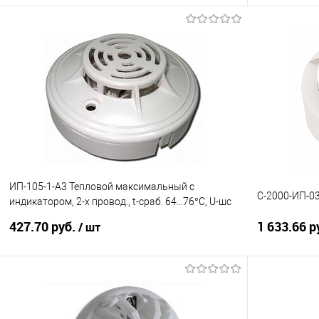
В корзину
Купить в 1 клик
К сравнению
Купить в 1
В избранное
9
В избранно
ИП-105-1-А3 Тепловой максимальный с
С-2000-ИП-0
индикатором, 2-х провод., t-сраб. 64...76°С, U-шс
10...30В, I-по
427.70 руб.
1 633.66 р
/ шт
В корзину