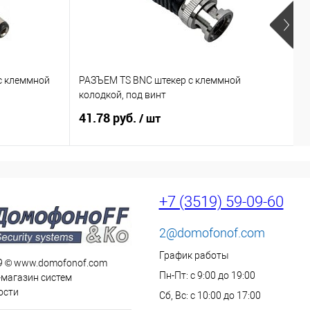
с клеммной
РАЗЪЕМ TS BNC штекер с клеммной
R
колодкой, под винт
41.78 руб.
5
/ шт
+7 (3519) 59-09-60
2@domofonof.com
График работы
9 © www.domofonof.com
Пн-Пт: с 9:00 до 19:00
-магазин систем
ости
Сб, Вс: с 10:00 до 17:00