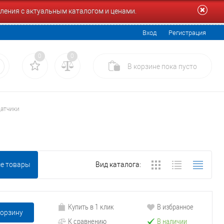
ления с актуальным каталогом и ценами.
Вход
Регистрация
0
0
В корзине
пока
пусто
датчики
се товары
Вид каталога:
Купить в 1 клик
В избранное
корзину
К сравнению
В наличии