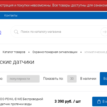
гистрация и покупки невозможны. Все товары доступны для ознаком
Контакты
0
•
•
Каталог товаров
Охранно-пожарная сигнализации
климатические 
ские датчики
о:
Показать по:
В наличии
В
DS-PDWL-E-WE Беспроводной
3 390 руб.
/ шт
В 
датчик протечки воды