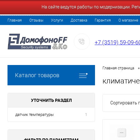
На сайте ведутся работы по модернизации. Ре
Главная
Отзывы
Услуги
Доставка
Гарантия
О магазине
+7 (3519) 59-09-6
•
Главная страница
Каталог товаров
климатиче
УТОЧНИТЬ РАЗДЕЛ
Сортировать п
датчик температуры
1
ФИЛЬТР ПО ПАРАМЕТРАМ