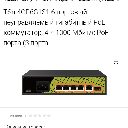
•
•
•
Главная страница
Каталог товаров
Сетевое оборудование
PO
TSn-4GP6G1S1 6 портовый
неуправляемый гигабитный PoE
коммутатор, 4 × 1000 Мбит/с PoE
порта (3 порта
Отзывов: 0
Описание товара: