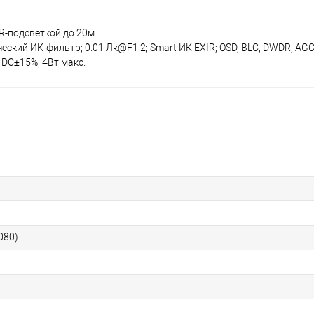
IR-подсветкой до 20м
ческий ИК-фильтр; 0.01 Лк@F1.2; Smart ИК EXIR; OSD, BLC, DWDR, AGC
 DC±15%, 4Вт макс.
080)