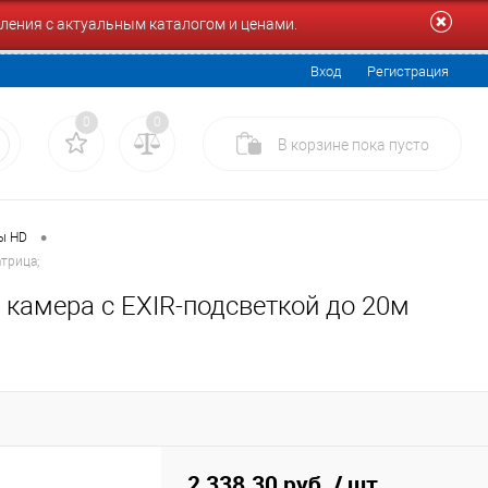
ления с актуальным каталогом и ценами.
Вход
Регистрация
0
0
В корзине
пока
пусто
•
ы HD
трица;
 камера с EXIR-подсветкой до 20м
2 338.30 руб.
/ шт