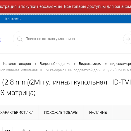
гистрация и покупки невозможны. Все товары доступны для ознаком
Контакты
0
•
•
•
Каталог товаров
Видеонаблюдение
Видеокамеры
видеокамер
2Мп уличная купольная HD-TVI камера с EXIR-подсветкой до 20м 1/2.7" CMOS ма
 (2.8 mm)2Мп уличная купольная HD-TVI
OS матрица;
ХАРАКТЕРИСТИКИ
ПОХОЖИЕ ТОВАРЫ
НАЛИЧИЕ