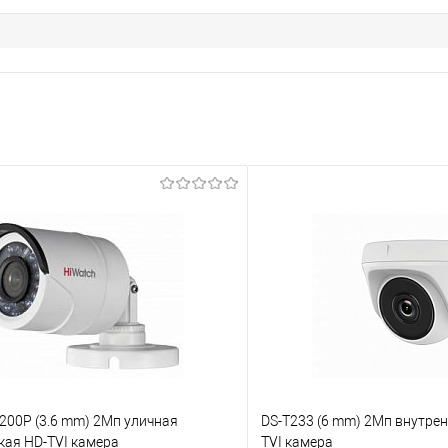
200P (3.6 mm) 2Мп уличная
DS-T233 (6 mm) 2Мп внутре
кая HD-TVI камера
TVI камера