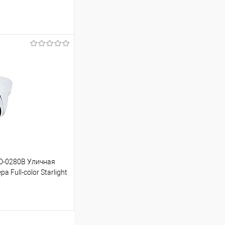
ину
К сравнению
Под заказ
D-0280B Уличная
 Full-color Starlight