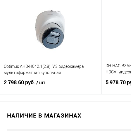
В корзину
Купить в 1 клик
К сравнению
Купить в 1
В избранное
8
В избранно
DH-HAC-B3A5
Optimus AHD-H042.1(2.8)_V.3 видеокамера
HDCVI-видеок
мультиформатная купольная
моторизован
2 798.60 руб.
5 978.70 р
/ шт
В корзину
НАЛИЧИЕ В МАГАЗИНАХ
Купить в 1 клик
К сравнению
Купить в 1