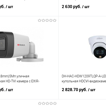
уб.
2 630 руб.
/ шт
/ шт
В корзину
В корз
 клик
К сравнению
Купить в 1 клик
е
Под заказ
В избранное
(2.8mm)5Мп уличная
DH-HAC-HDW1209TLQP-A-LE
ая HD-TVI камера с EXIR-
купольная HDCVI-видеокамера
до 30м
2Mп; CMOS
уб.
2 828.70 руб.
/ шт
/ шт