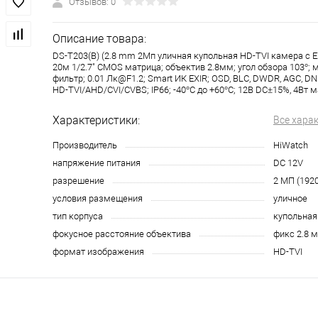
Отзывов: 0
Описание товара:
DS-T203(B) (2.8 mm 2Мп уличная купольная HD-TVI камера с E
20м 1/2.7" CMOS матрица; объектив 2.8мм; угол обзора 103°;
фильтр; 0.01 Лк@F1.2; Smart ИК EXIR; OSD, BLC, DWDR, AGC, DN
HD-TVI/AHD/CVI/CVBS; IP66; -40°С до +60°С; 12В DC±15%, 4Вт м
Характеристики:
Все хара
Производитель
HiWatch
напряжение питания
DC 12V
разрешение
2 МП (192
условия размещения
уличное
тип корпуса
купольная
фокусное расстояние объектива
фикс 2.8 
формат изображения
HD-TVI