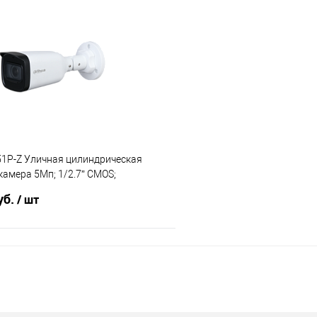
В корзину
В корз
 клик
К сравнению
Купить в 1 клик
е
4
В избранное
1P-Z Уличная цилиндрическая
амера 5Мп; 1/2.7” CMOS;
ный объекти
уб.
/ шт
В корзину
 клик
К сравнению