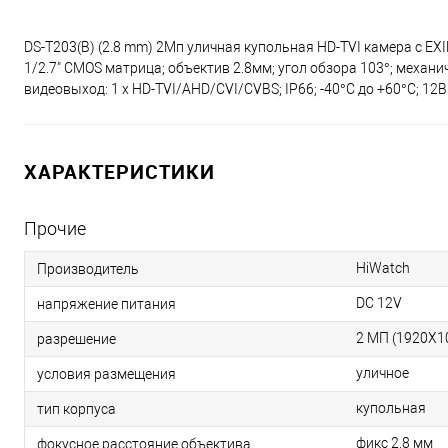
DS-T203(B) (2.8 mm) 2Мп уличная купольная HD-TVI камера с EX
1/2.7" CMOS матрица; объектив 2.8мм; угол обзора 103°; механи
видеовыход: 1 х HD-TVI/AHD/CVI/CVBS; IP66; -40°С до +60°С; 12В
ХАРАКТЕРИСТИКИ
Прочие
HiWatch
Производитель
DC 12V
напряжение питания
2 МП (1920Х1
разрешение
уличное
условия размещения
купольная
тип корпуса
фикс 2.8 мм
фокусное расстояние объектива