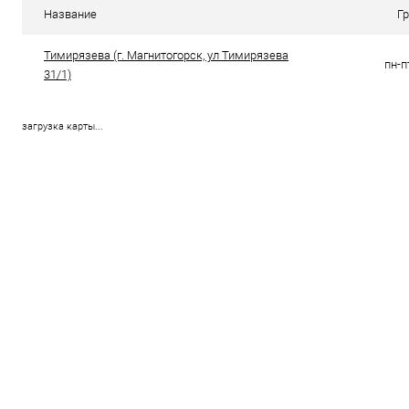
В избранное
4
В избранно
Название
Г
Тимирязева (г. Магнитогорск, ул Тимирязева
пн-п
31/1)
загрузка карты...