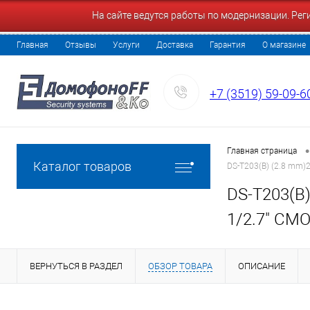
На сайте ведутся работы по модернизации. Ре
Главная
Отзывы
Услуги
Доставка
Гарантия
О магазине
+7 (3519) 59-09-6
•
Главная страница
Каталог товаров
DS-T203(B) (2.8 mm)
DS-T203(B)
1/2.7" CM
ВЕРНУТЬСЯ В РАЗДЕЛ
ОБЗОР ТОВАРА
ОПИСАНИЕ