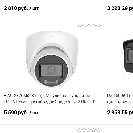
CMOS мат
2 810 руб.
3 228.29 р
/ шт
В корзину
Купить в 1 клик
К сравнению
Купить в 1
В избранное
Под заказ
В избранно
F-AC-2326M(2.8mm) 2Мп уличная купольнаяя
DS-T500(С) 
HD-TVI камера с гибридной подсветкой ИК/LED
цилиндрическ
до 20м, встроен
подсветкой 
5 590 руб.
2 963.55 р
/ шт