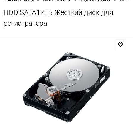
•
•
•
Главная страница
Каталог товаров
Видеонаблюдение
жесткие
HDD SATA12TБ Жесткий диск для
регистратора