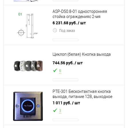
ASP-D50.8-01 односторонняя
стойка огражденияс 2-мя
отверстиями из нержавеющей
6 231.68 руб.
/ шт
шлифованной стали. 2 о
Под заказ
Циклоп (белая) Кнопка выхода
744.56 руб.
/ шт
6
PTE-301 Бесконтактная кнопка
выхода, питание 12В, выходное
реле полная группа
1 011 руб.
/ шт
3