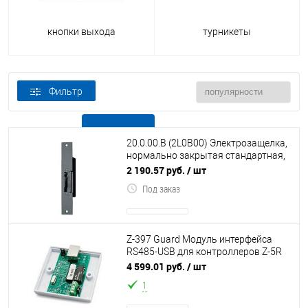
кнопки выхода
турникеты
Фильтр
В наличии
Все товары
20.0.00.B (2L0B00) Электрозащелка,
нормально закрытая стандартная,
несимметричная, 8-12В AC/DC
2 190.57 руб.
/ шт
Под заказ
Z-397 Guard Модуль интерфейса
RS485-USB для контроллеров Z-5R
Net
4 599.01 руб.
/ шт
1