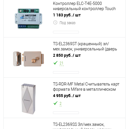
Контроллер ELC-T4E-5000
ниверсальный контроллер Touch
Memory. Работает с ключами
1 183 руб.
/ шт
TM2002, TM2003, DS1
Под заказ
TS-EL2369ST (крашенный) эл/
мех.замок, универсальный (дверь
наружу, внутрь), блокировка
2 850 руб.
/ шт
ключом в закр
21
TS-RDR-MF Metal Считыватель карт
формата Mifare в металлическом
корпусе, выходной протокол
4 955 руб.
/ шт
Wiegand-2
2
TS-EL2369SS Эл/мех.замок,