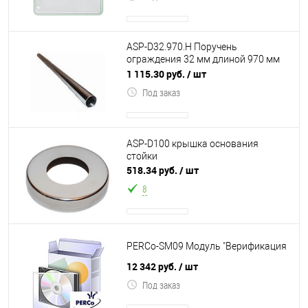
ASP-D32.970.H Поручень
ограждения 32 мм длиной 970 мм
(хром)
1 115.30 руб.
/ шт
Под заказ
ASP-D100 крышка основания
стойки
518.34 руб.
/ шт
8
PERCo-SM09 Модуль "Верификация
12 342 руб.
/ шт
Под заказ