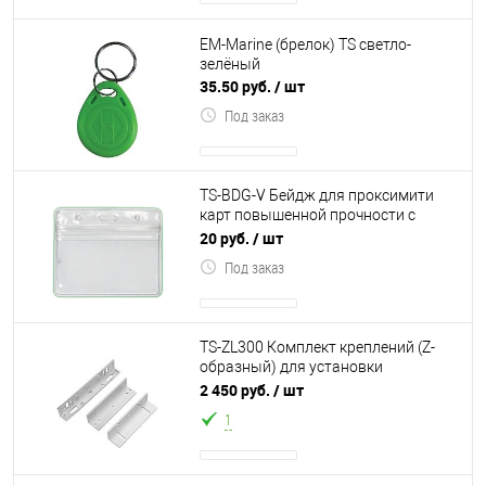
EM-Marine (брелок) TS светло-
зелёный
35.50 руб.
/ шт
Под заказ
TS-BDG-V Бейдж для проксимити
карт повышенной прочности с
отверстием для ремешка,
20 руб.
/ шт
прозрачный, вертик
Под заказ
TS-ZL300 Комплект креплений (Z-
образный) для установки
электромагнитных замков TS-
2 450 руб.
/ шт
ML180 на двери, о
1