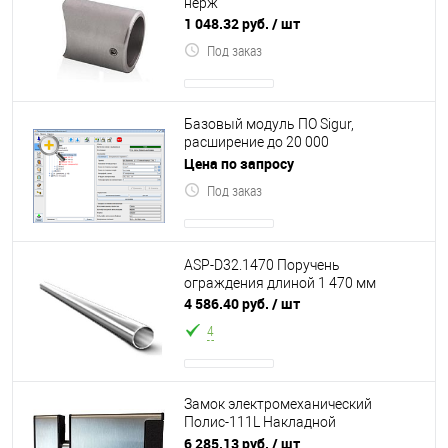
нерж
1 048.32 руб.
/ шт
Под заказ
Базовый модуль ПО Sigur,
расширение до 20 000
идентификаторов
Цена по запросу
Под заказ
ASP-D32.1470 Поручень
ограждения длиной 1 470 мм
4 586.40 руб.
/ шт
4
Замок электромеханический
Полис-111L Нaклaднoй
элeктpoмexaничecкий зaмoк
6 285.13 руб.
/ шт