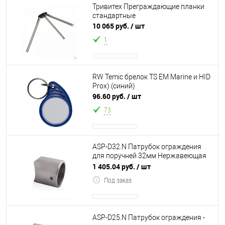
Тривитех Преграждающие планки
стандартные
10 065 руб.
/ шт
1
RW Temic брелок TS EM Marine и HID
Prox) (синий)
96.60 руб.
/ шт
73
ASP-D32.N Патрубок ограждения
для поручней 32мм Нержавеющая
сталь
1 405.04 руб.
/ шт
Под заказ
ASP-D25.N Патрубок ограждения -