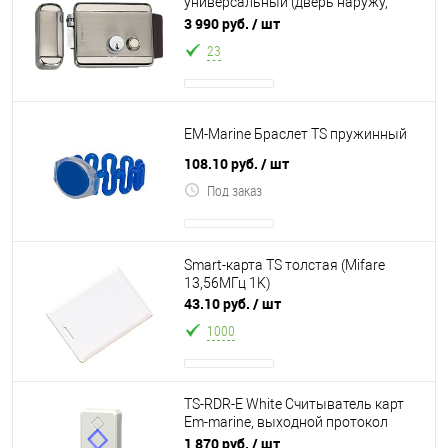
универсальный (дверь наружу,
внутрь), блокировка ключом в
3 990 руб.
/ шт
закрытом состоян
23
EM-Marine Браслет TS пружинный
108.10 руб.
/ шт
Под заказ
Smart-карта TS толстая (Mifare
13,56МГц 1K)
43.10 руб.
/ шт
1000
TS-RDR-E White Считыватель карт
Em-marine, выходной протокол
Wiegand-26/34, дальность
1 870 руб.
/ шт