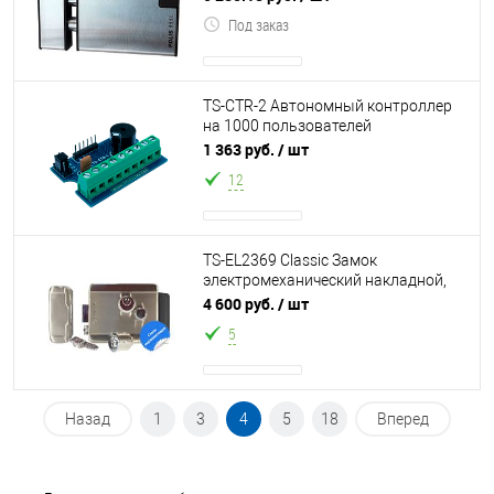
Полис-111L ocнaщeн мexaничe
Под заказ
TS-CTR-2 Автономный контроллер
на 1000 пользователей
предназначен для создания
1 363 руб.
/ шт
простейших систем кон
12
TS-EL2369 Classic Замок
электромеханический накладной,
универсальный, с блокировкой
4 600 руб.
/ шт
кнопки в 2-х пол
5
Назад
1
3
4
5
18
Вперед