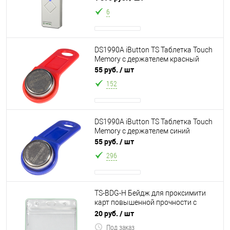
считывания 5-1
6
DS1990A iButton TS Таблетка Touch
Memory с держателем красный
55 руб.
/ шт
152
DS1990A iButton TS Таблетка Touch
Memory с держателем синий
55 руб.
/ шт
296
TS-BDG-H Бейдж для проксимити
карт повышенной прочности с
отверстием для ремешка,
20 руб.
/ шт
прозрачный, горизо
Под заказ