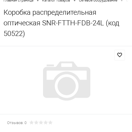
•
•
•
Главная страница
Каталог товаров
Сетевое оборудование
Опт
Коробка распределительная
оптическая SNR-FTTH-FDB-24L (код
50522)
Отзывов: 0