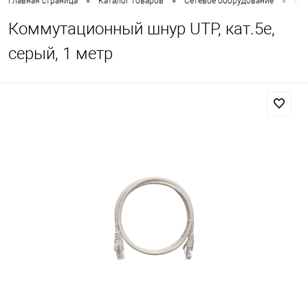
•
•
•
Главная страница
Каталог товаров
Сетевое оборудование
Опт
Коммутационный шнур UTP, кат.5е,
серый, 1 метр