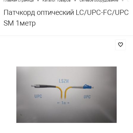
•
•
•
Главная страница
Каталог товаров
Сетевое оборудование
Опт
Патчкорд оптический LC/UPC-FC/UPC
SM 1метр