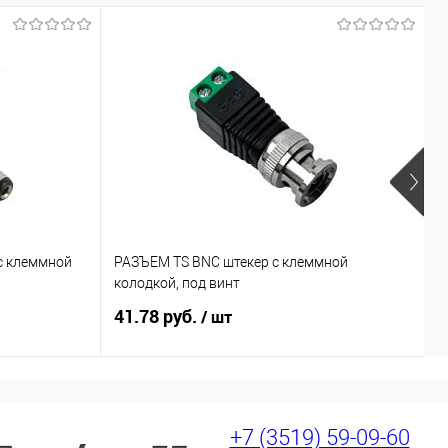
с клеммной
РАЗЪЕМ TS BNC штекер с клеммной
R
колодкой, под винт
41.78 руб.
5
/ шт
+7 (3519) 59-09-60