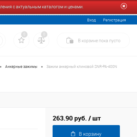
ления с актуальным каталогом и ценами.
Вход
Регистрация
0
0
В корзине
пока
пусто
•
•
Анкерные зажимы
Зажим анкерный клиновой SNR-PA-400N
263.90 руб.
/ шт
В корзину