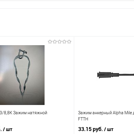
,3/8,8К Зажим натяжной
Зажим анкерный Alpha Mile 
FTTH
б.
33.15 руб.
/ шт
/ шт