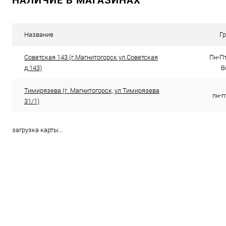
Купить в 1 клик
К сравнению
В избранное
16
Название
Г
Советская 143 (г.Магнитогорск ул.Советская
Пн-Пт
д.143)
В
Тимирязева (г. Магнитогорск, ул Тимирязева
пн-п
31/1)
загрузка карты...