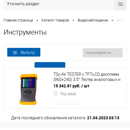
Уточнить раздел
•
•
•
Главная страница
Каталог товаров
Видеонаблюдение
Инстру
Инструменты
Фильтр
В наличии
Все товары
TSc-AV TESTER с TFT-LCD дисплеем
(960×240) 3.5” Тестер аналоговых и
AHD (до 1080P) видеокамер; микро
15 342.91 руб.
/ шт
Под заказ
21.04.2023 03:13
Дата последнего обновления каталога: